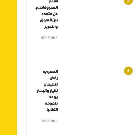
أسعار
المحروقات..ج
دل متجدد
بين السوق
والتحرير
02/06/2026
العسري:
رفض
تنظيمي
للتيار واليسار
يوحد
صفوفه
انتخابيا
25/03/2026