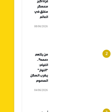
غزة أكبر
معسكر
مغلق في
العالم
08/06/2026
من يلتهم
دعمه؟..
الغيام:
“النوار”
يضرب السكن
المدعوم
04/06/2026