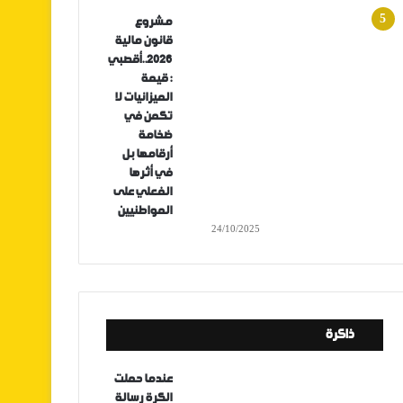
مشروع
قانون مالية
2026..أقصبي
: قيمة
الميزانيات لا
تكمن في
ضخامة
أرقامها بل
في أثرها
الفعلي على
المواطنيين
24/10/2025
ذاكرة
عندما حملت
الكرة رسالة