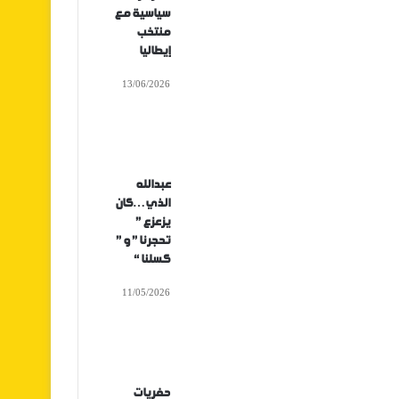
سياسية مع
منتخب
إيطاليا
13/06/2026
عبدالله
الذي…كان
يزعزع ”
تحجرنا ” و ”
كسلنا “
11/05/2026
حفريات