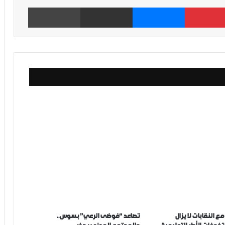
بينتيريست
ماسنجر
مشاركة عبر البريد
طباعة
ع النقابات لا يزال
تصاعد “فوضى الرعي” بسوس..