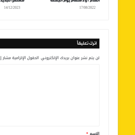
القدم 1و2 ستقام​ يوم الجمعة
مستمرا لتبديد 
14/12/2023
17/08/2022
اترك تعليقاً
لن يتم نشر عنوان بريدك الإلكتروني.
الحقول الإلزامية مشار إل
ا
ل
ت
ع
ل
ي
ق
*
الاسم
*