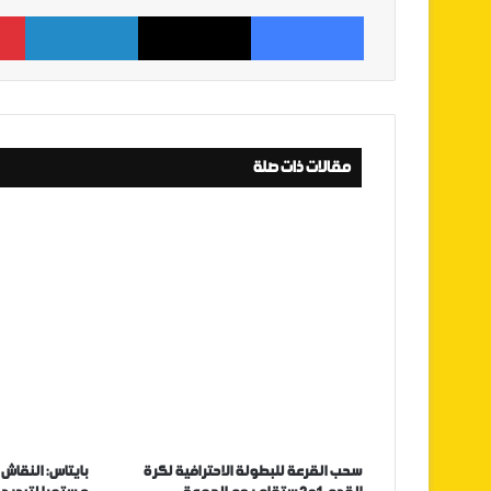
فيسبوك
‫X
لينكدإن
مقالات ذات صلة
سحب القرعة للبطولة الاحترافية لكرة
بايتاس: النقاش م