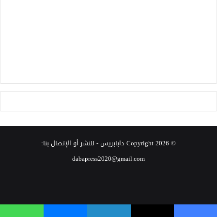
© Copyright 2026
دابابريس
- للنشر أو الإتصال بنا:
dabapress2020@gmail.com
‫X
فيسبوك
انستقرام