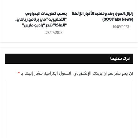
زلزال الحوز: رصد وتفنيد الأخبار الزائفة
بسبب تصريحات البدراوي
(SOS Fake News)
“التحقيرية” في برنامج رياضي..
“الهاكا” تنذر “راديو مارس”
10/09/2023
28/07/2023
اترك تعليقاً
لن يتم نشر عنوان بريدك الإلكتروني.
الحقول الإلزامية مشار إليها بـ
*
ا
ل
ت
ع
ل
ي