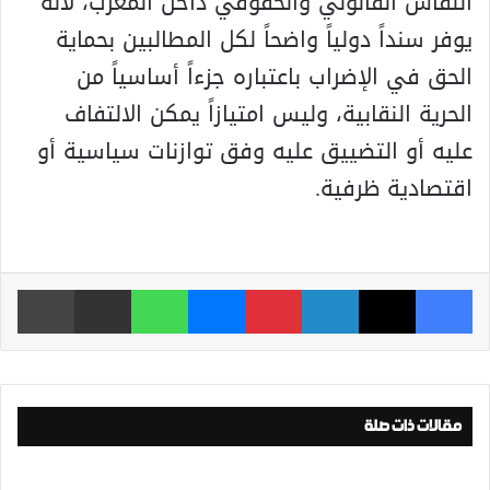
النقاش القانوني والحقوقي داخل المغرب، لأنه
يوفر سنداً دولياً واضحاً لكل المطالبين بحماية
الحق في الإضراب باعتباره جزءاً أساسياً من
الحرية النقابية، وليس امتيازاً يمكن الالتفاف
عليه أو التضييق عليه وفق توازنات سياسية أو
اقتصادية ظرفية.
فيسبوك
‫X
لينكدإن
بينتيريست
ماسنجر
واتساب
مشاركة عبر البريد
طباعة
مقالات ذات صلة