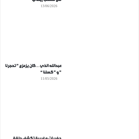
13/06/2026
عبدالله الذي…كان يزعزع ” تحجرنا
” و ” كسلنا “
11/05/2026
حفريات مغربية تكشف حلقة