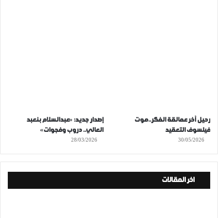
رحيل آخر عمالقة الفكر..موت
إصدار جديد: «عبدالسلام بنعبد
فيلسوف التعقيد
العالي.. دروب وفجوات»
28/03/2026
30/05/2026
اخر المقالات