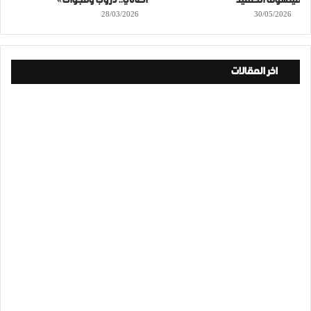
فيلسوف التعقيد
العالي.. دروب وفجوات»
28/03/2026
30/05/2026
اخر المقالات