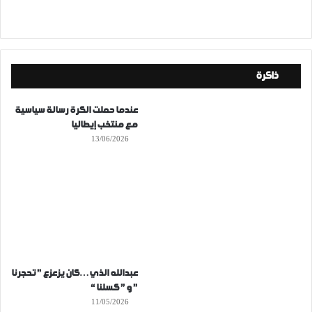
ذاكرة
عندما حملت الكرة رسالة سياسية
مع منتخب إيطاليا
13/06/2026
عبدالله الذي…كان يزعزع ” تحجرنا
” و ” كسلنا “
11/05/2026