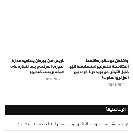
واشنطن موسكو رسائلهما
باريس سان جيرمان يستعيد صدارة
المتناقضة تظهر غير استعدادهما لنزع
الدوري الفرنسي بعد انتصاره على
فتيل التوتر..من يريد حربا أخرى بين
ضيفه بريست(فيديو)
الجزائر والمغرب؟
10/09/2022
30/11/2022
اترك تعليقاً
لن يتم نشر عنوان بريدك الإلكتروني.
الحقول الإلزامية مشار إليها بـ
*