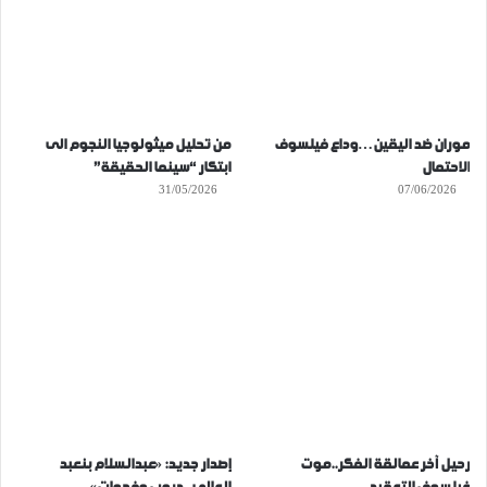
موران ضد اليقين…وداع فيلسوف
من تحليل ميثولوجيا النجوم الى
الاحتمال
ابتكار “سينما الحقيقة”
31/05/2026
07/06/2026
رحيل آخر عمالقة الفكر..موت
إصدار جديد: «عبدالسلام بنعبد