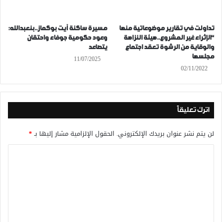
تداولت في تقارير موضوعاتية منها
مسيرة ساكنة آيت بوكماز..بنعبدالله:
“الإثراء غير المشروع..هيئة النزاهة
وعود حكومية جوفاء واحتقان
والوقاية من الرشوة تعقد اجتماع
يتصاعد
مجلسها
11/07/2025
02/11/2022
اترك تعليقاً
لن يتم نشر عنوان بريدك الإلكتروني.
الحقول الإلزامية مشار إليها بـ
*
ا
ل
ت
ع
ل