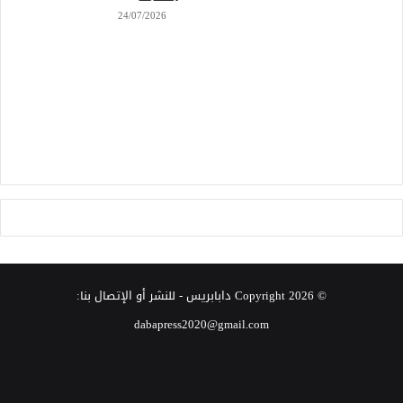
24/07/2026
© Copyright 2026
دابابريس
- للنشر أو الإتصال بنا:
dabapress2020@gmail.com
‫X
فيسبوك
انستقرام