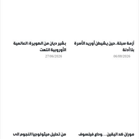
أزمة سبتة..حين يشيطن أوريد الأسرة
بشير ديان من الصويرة: العالمية
بلا أدلة
الأوروبية انتهت
27/06/2026
06/08/2026
موران ضد اليقين…وداع فيلسوف
من تحليل ميثولوجيا النجوم الى