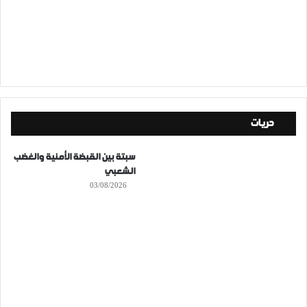
حريات
سبتة بين القبضة الأمنية والغضب
الشعبي
03/08/2026