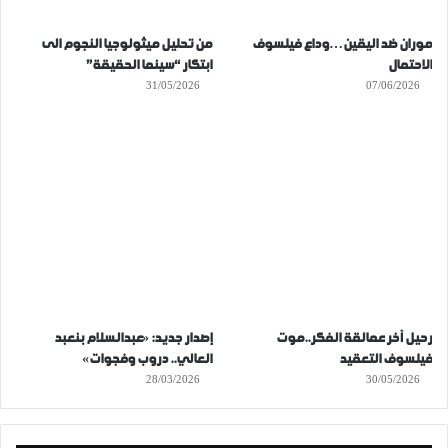
موران ضد اليقين…وداع فيلسوف
من تحليل ميثولوجيا النجوم الى
الاحتمال
ابتكار “سينما الحقيقة”
31/05/2026
07/06/2026
رحيل آخر عمالقة الفكر..موت
إصدار جديد: «عبدالسلام بنعبد
فيلسوف التعقيد
العالي.. دروب وفجوات»
28/03/2026
30/05/2026