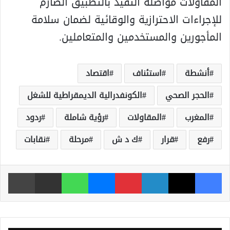
المقاولات مواصلة التقيد بالتطبيق الصارم
للإجراءات الاحترازية والوقائية لضمان سلامة
المأجورين والمستخدمين والمتعاملين.
أنشطة
استئناف
اقتصاد
الحجر الصحي
الكونفدرالية الديمقراطية للشغل
المغرب
المقاولات
رؤية شاملة
ردود
رفع
قرار
ك د ش
مرحلة
نقابات
فيسبوك
‫X
لينكدإن
بينتيريست
ماسنجر
واتساب
مشاركة عبر البريد
طباعة