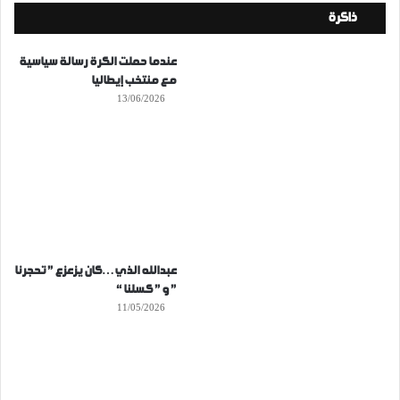
ذاكرة
عندما حملت الكرة رسالة سياسية
مع منتخب إيطاليا
13/06/2026
عبدالله الذي…كان يزعزع ” تحجرنا
” و ” كسلنا “
11/05/2026