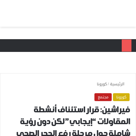
بحث عن
الق
الرئيسية
/
كورونا
كورونا
مجتمع
فيراشين: قرار استئناف أنشطة
المقاولات “إيجابي” لكن دون رؤية
شاملة حول مرحلة رفع الحجر الصحي