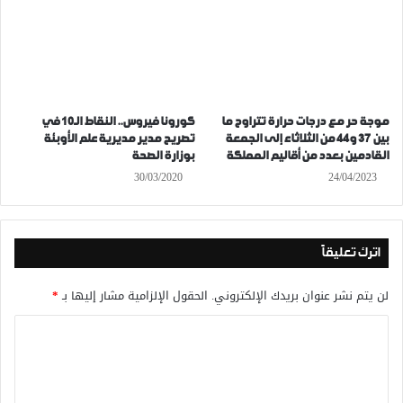
موجة حر مع درجات حرارة تتراوح ما
كورونا فيروس.. النقاط الـ10 في
بين 37 و44 من الثلاثاء إلى الجمعة
تصريح مدير مديرية علم الأوبئة
القادمين بعدد من أقاليم المملكة
بوزارة الصحة
30/03/2020
24/04/2023
اترك تعليقاً
لن يتم نشر عنوان بريدك الإلكتروني.
الحقول الإلزامية مشار إليها بـ
*
ا
ل
ت