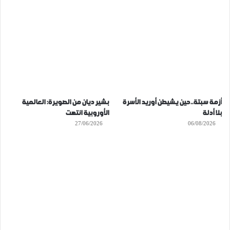
أزمة سبتة..حين يشيطن أوريد الأسرة
بشير ديان من الصويرة: العالمية
بلا أدلة
الأوروبية انتهت
27/06/2026
06/08/2026