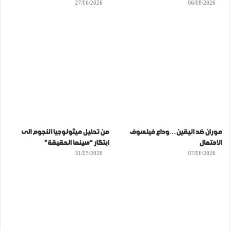
27/06/2026
06/08/2026
موران ضد اليقين…وداع فيلسوف
من تحليل ميثولوجيا النجوم الى
الاحتمال
ابتكار “سينما الحقيقة”
31/05/2026
07/06/2026