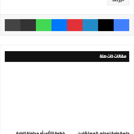
فيسبوك
‫X
لينكدإن
بينتيريست
ماسنجر
واتساب
مشاركة عبر البريد
طباعة
مقالات ذات صلة
جلسة عامة لمجلس المستشارين
خطوة للتأني أم محاولة لإعادة