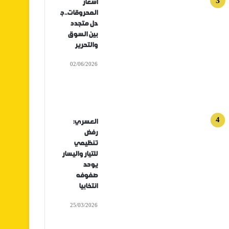
أسعار
المحروقات..ج
دل متجدد
بين السوق
والتحرير
02/06/2026
العسري:
رفض
تنظيمي
للتيار واليسار
يوحد
صفوفه
انتخابيا
25/03/2026