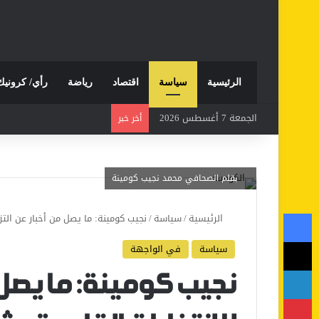
الرئيسية
سياسة
اقتصاد
رياضة
رأي/ كرونيك
الجمعة 7 أغسطس 2026
أخر خبر
بقلم الصحافي محمد نجيب كومينة
فيسبوك
الرئيسية
/
سياسة
/
نجيب كومينة: ما يصل من أخبار عن التزك
‫X
سياسة
في الواجهة
لينكدإن
نجيب كومينة: ما يصل 
بينتيريست