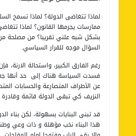
لماذا تتغاضى الدولة؟ لماذا تسمح ال
ممارسات يجرمها القانون؟ لماذا تتغاضى
بشكل شبه علني تقريبا؟ من مصلحة من
السؤال موجه للقرار السياسي.
رغم الفارق الكبير، واستحالة الارنة، ف
فسدت السياسة هناك إلى حد أنها جعلت
عن الأطراف المتصارعة والحسابات المت
النزيف كي تبقى الدولة قائمة وقادرة ع
قد تبنى البنايات بسهولة، لكن بناء ا
هذا البناء نخب مؤهلة و ذات وعي وطني
والا بقي الباب مفتوحا امام المفاجات.