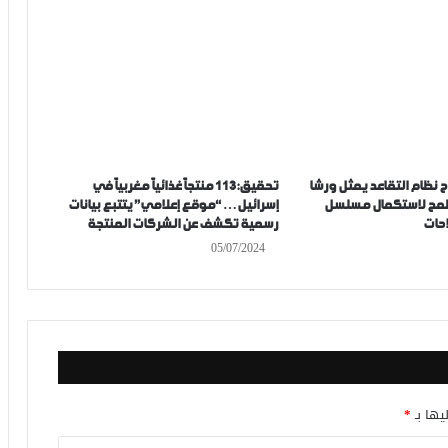
اح نظام التقاعد يمثل ورشا
تحقيق:113 منتجاً غذائياً مغربياً في
يطمح لاستكمال مسلسل
إسرائيل… “موقع إعلامي” يتتبع بيانات
احات
رسمية تكشف عن الشركات المنتجة
05/07/2024
يها بـ
*