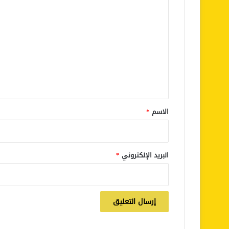
ا
ل
ت
ع
ل
ي
ق
*
الاسم
*
البريد الإلكتروني
*