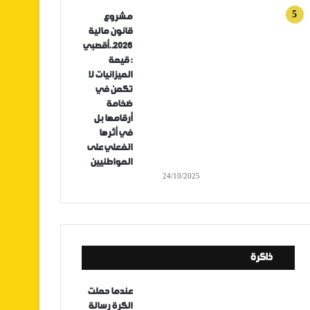
مشروع
قانون مالية
2026..أقصبي
: قيمة
الميزانيات لا
تكمن في
ضخامة
أرقامها بل
في أثرها
الفعلي على
المواطنيين
24/10/2025
ذاكرة
عندما حملت
الكرة رسالة