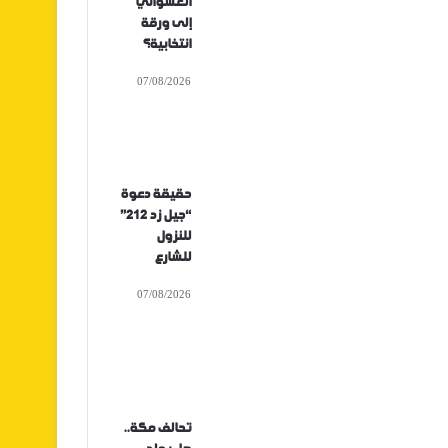
العشوائي
إلى ورقة
انتخابية؟
07/08/2026
حقيقة دعوة
“جيل زد 212”
للنزول
للشارع
07/08/2026
تحالف مكة..