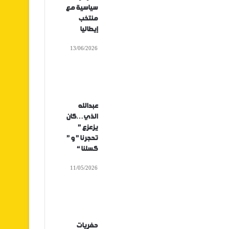
سياسية مع
منتخب
إيطاليا
13/06/2026
عبدالله
الذي…كان
يزعزع ”
تحجرنا ” و ”
كسلنا “
11/05/2026
حفريات