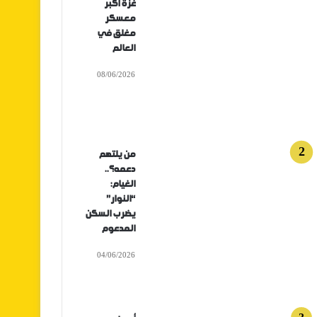
غزة أكبر
معسكر
مغلق في
العالم
08/06/2026
من يلتهم
دعمه؟..
الغيام:
“النوار”
يضرب السكن
المدعوم
04/06/2026