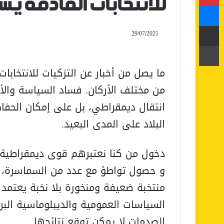
للانتخابات القادمة يشم
ماسنجر
مشاركة عبر البريد
29/07/2021
طباعة
ما يصل من أخبار عن التزكيات للانتخابا
من مختلف الأركان. فساد السياسة والأ
انتقال ديمقراطي، بل على إمكان الحفا
البلاد على المدى البعيد.
دخول من كنا نعتبرهم قوى ديمقراطية ع
و حصول تواطؤ مع عدد من السماسرة،
منتخبة ضعيفة ومنخورة بلا نخبة يعتمد 
السياسات العمومية والديبلوماسية البر
الصدمات لا يمكن توقع نتائجها.