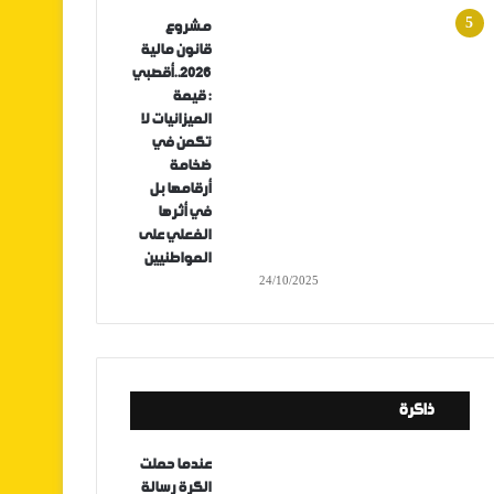
مشروع
قانون مالية
2026..أقصبي
: قيمة
الميزانيات لا
تكمن في
ضخامة
أرقامها بل
في أثرها
الفعلي على
المواطنيين
24/10/2025
ذاكرة
عندما حملت
الكرة رسالة