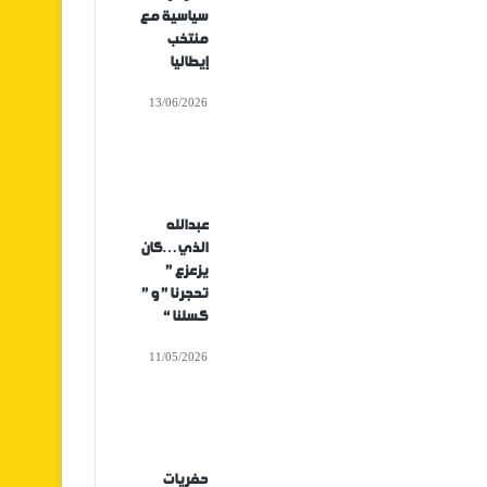
سياسية مع
منتخب
إيطاليا
13/06/2026
عبدالله
الذي…كان
يزعزع ”
تحجرنا ” و ”
كسلنا “
11/05/2026
حفريات