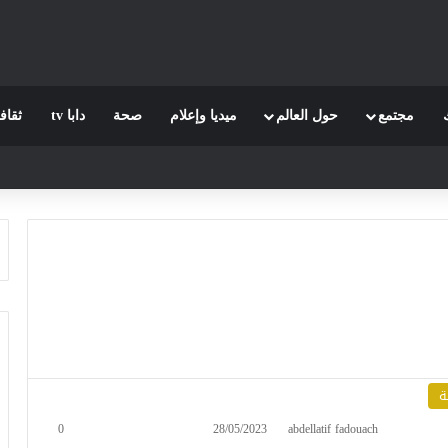
مجتمع
حول العالم
ميديا وإعلام
صحة
دابا tv
ثقاف
ة
0
28/05/2023
abdellatif fadouach