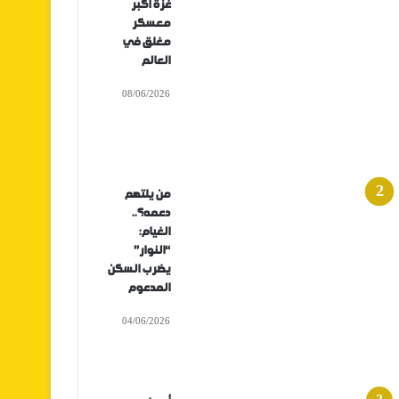
غزة أكبر
معسكر
مغلق في
العالم
08/06/2026
من يلتهم
دعمه؟..
الغيام:
“النوار”
يضرب السكن
المدعوم
04/06/2026