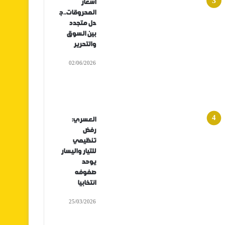
أسعار
المحروقات..ج
دل متجدد
بين السوق
والتحرير
02/06/2026
العسري:
رفض
تنظيمي
للتيار واليسار
يوحد
صفوفه
انتخابيا
25/03/2026