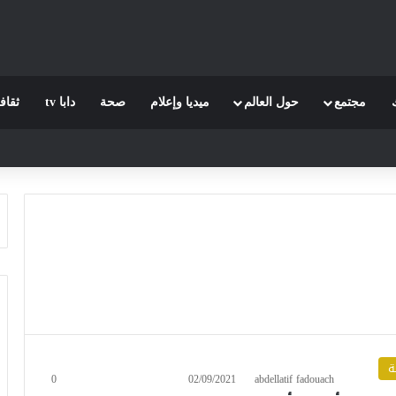
مجتمع
حول العالم
ميديا وإعلام
صحة
دابا tv
ثقاف
ة
0
02/09/2021
abdellatif fadouach