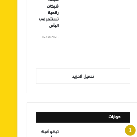
سبتة..
شبكات
رقمية
تستثمر في
اليأس
07/08/2026
تحميل المزيد
حوارات
تياغو أفيلا: