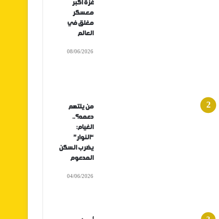
غزة أكبر
معسكر
مغلق في
العالم
08/06/2026
من يلتهم
دعمه؟..
الغيام:
“النوار”
يضرب السكن
المدعوم
04/06/2026