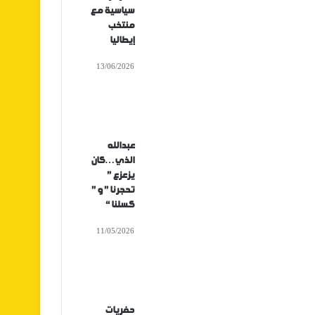
سياسية مع
منتخب
إيطاليا
13/06/2026
عبدالله
الذي…كان
يزعزع ”
تحجرنا ” و ”
كسلنا “
11/05/2026
حفريات