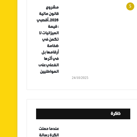
مشروع
قانون مالية
2026..أقصبي
: قيمة
الميزانيات لا
تكمن في
ضخامة
أرقامها بل
في أثرها
الفعلي على
المواطنيين
24/10/2025
ذاكرة
عندما حملت
الكرة رسالة