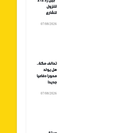
“جيل زد 212”
للنزول
للشارع
07/08/2026
تحالف مكة..
هل يولد
محورا دفاعيا
جديدا
07/08/2026