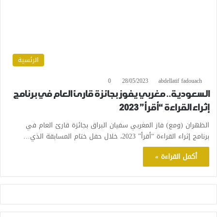
الرئسية
0
28/05/2023
abdellatif fadouach
السعودية.. مغربي يفوز بجائزة قارئ العام في برنامج
إثراء القراءة “أقرأ” 2023
الظهران (ومع) فاز المغربي سفيان البراق بجائزة قارئ العام في
برنامج إثراء القراءة “أقرأ” 2023، خلال حفل ختام المسابقة الذي…
أكمل القراءة »