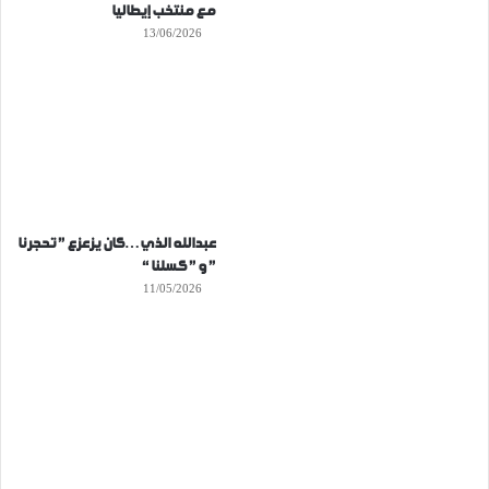
مع منتخب إيطاليا
13/06/2026
عبدالله الذي…كان يزعزع ” تحجرنا
” و ” كسلنا “
11/05/2026