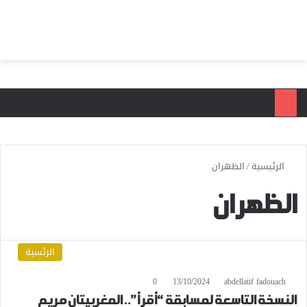
بحث عن
الق
الرئيسية
/
الظهران
الظهران
الرئسية
0
13/10/2024
abdellatif fadouach
النسخة التاسعة لمسابقة “أقرأ”.. المغربيتان مريم