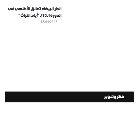
الدار البيضاء تعانق الأطلسي في
الدورة الـ15 لـ “أيام التراث”
18/04/2026
فكر وتنوير