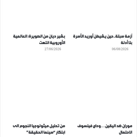
أزمة سبتة..حين يشيطن أوريد الأسرة
بشير ديان من الصويرة: العالمية
بلا أدلة
الأوروبية انتهت
27/06/2026
06/08/2026
موران ضد اليقين…وداع فيلسوف
من تحليل ميثولوجيا النجوم الى
الاحتمال
ابتكار “سينما الحقيقة”