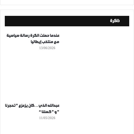
ذاكرة
عندما حملت الكرة رسالة سياسية
مع منتخب إيطاليا
13/06/2026
عبدالله الذي…كان يزعزع ” تحجرنا
” و ” كسلنا “
11/05/2026