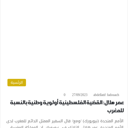
الرئسية
0
27/09/2023
abdellatif fadouach
عمر هلال: القضية الفلسطينية أولوية وطنية بالنسبة
للمغرب
الأمم المتحدة (نيويورك) /ومع/ قال السفير الممثل الدائم للمغرب لدى
الأمم المتحدة، عمر هلال، الثلاثاء في نيويورك، إن المملكة المغربية…