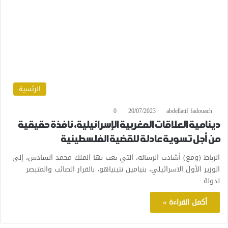
الرئسية
0
20/07/2023
abdellatif fadouach
دينامية العلاقات المغربية الإسرائيلية، نافذة حقيقية
من أجل تسوية عادلة للقضية الفلسطينية
الرباط (ومع) أشادت الرسالة، التي بعث بها الملك محمد السادس، إلى
الوزير الأول الاسرائيلي، بنيامين نتينياهو، بالقرار الصائب والمتبصر
لدولة…
أكمل القراءة »