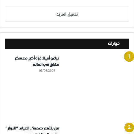
تحميل المزيد
حوارات
تياغو أفيلا: غزة أكبر معسكر
مغلق في العالم
08/06/2026
من يلتهم دعمه؟.. الغيام: “النوار”