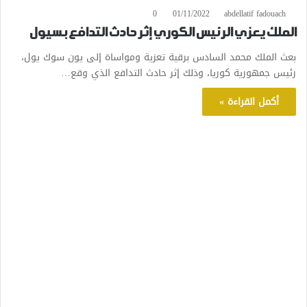
0
01/11/2022
abdellatif fadouach
الملك يعزي الرئيس الكوري إثر حادث التدافع بسيول
بعث الملك محمد السادس برقية تعزية ومواساة إلى يون سوك يول،
رئيس جمهورية كوريا، وذلك إثر حادث التدافع الذي وقع…
أكمل القراءة »