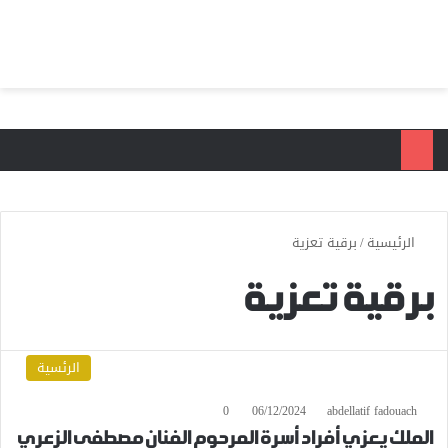
بحث عن
الق
الرئيسية
/
برقية تعزية
برقية تعزية
الرئسية
0
06/12/2024
abdellatif fadouach
الملك يعزي أفراد أسرة المرحوم الفنان مصطفى الزعري