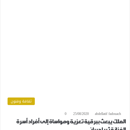
ثقافة وفنون
0
25/08/2020
abdellatif fadouach
الملك يبعث ببرقية تعزية ومواساة إلى أفراد أسرة