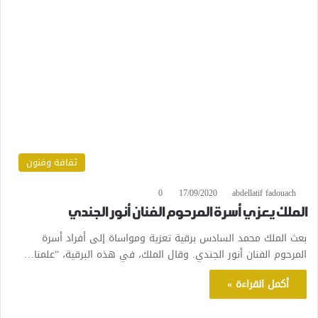
ثقافة وفنون
0
17/09/2020
abdellatif fadouach
الملك يعزي أسرة المرحوم الفنان أنور الجندي
بعث الملك محمد السادس برقية تعزية ومواساة إلى أفراد أسرة
المرحوم الفنان أنور الجندي. وقال الملك، في هذه البرقية، “علمنا…
أكمل القراءة »