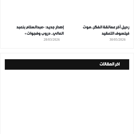
رحيل آخر عمالقة الفكر..موت
إصدار جديد: «عبدالسلام بنعبد
فيلسوف التعقيد
العالي.. دروب وفجوات»
28/03/2026
30/05/2026
اخر المقالات