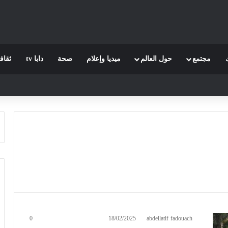
مجتمع
حول العالم
ميديا وإعلام
صحة
دابا tv
ثقاف
0
18/02/2025
abdellatif fadouach