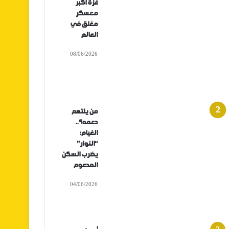
غزة أكبر
معسكر
مغلق في
العالم
08/06/2026
من يلتهم
دعمه؟..
الغيام:
“النوار”
يضرب السكن
المدعوم
04/06/2026