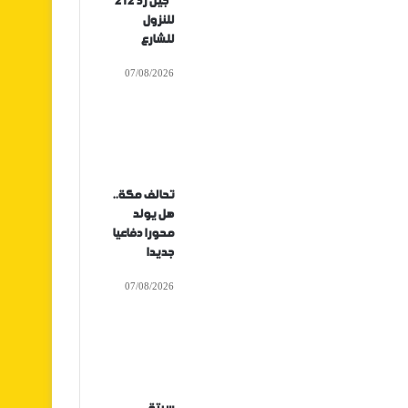
“جيل زد 212”
للنزول
للشارع
07/08/2026
تحالف مكة..
هل يولد
محورا دفاعيا
جديدا
07/08/2026