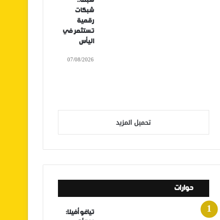
سبتة..
شبكات
رقمية
تستثمر في
اليأس
07/08/2026
تحميل المزيد
حوارات
تياغو أفيلا: