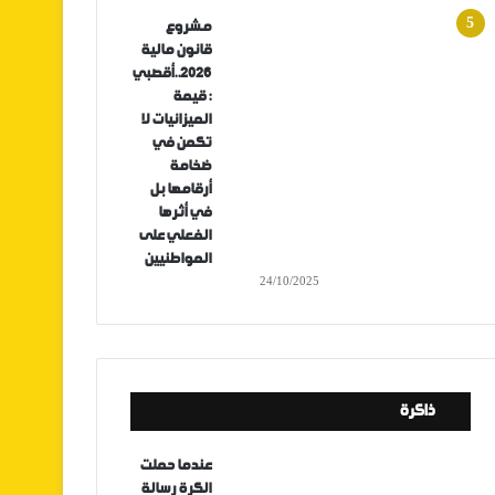
مشروع
قانون مالية
2026..أقصبي
: قيمة
الميزانيات لا
تكمن في
ضخامة
أرقامها بل
في أثرها
الفعلي على
المواطنيين
24/10/2025
ذاكرة
عندما حملت
الكرة رسالة