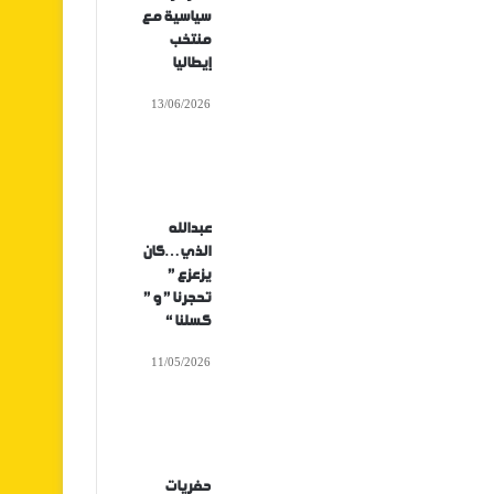
سياسية مع
منتخب
إيطاليا
13/06/2026
عبدالله
الذي…كان
يزعزع ”
تحجرنا ” و ”
كسلنا “
11/05/2026
حفريات