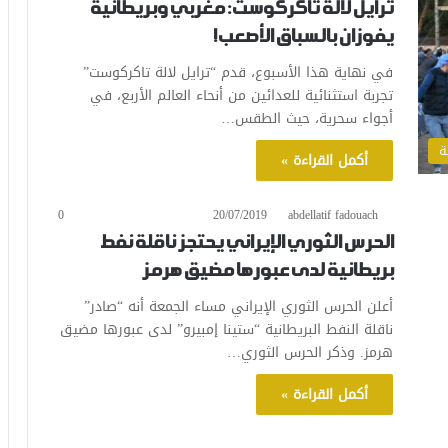
ترايل لالة تاكركوست: مغربي وبريطانية
يفوزان بالسباق الأصعب!
في نهاية هذا الأسبوع، قدم “ترايل لالة تاكركوست”
تجربة استثنائية للعدائين من أنحاء العالم الأربع، في
أجواء سحرية، حيث الطقس…
ة
أكمل القراءة »
0
20/07/2019
abdellatif fadouach
الحرس الثوري الإيراني يحتجز ناقلة نفط
بريطانية لدى عبورها مضيق هرمز
أعلن الحرس الثوري الإيراني مساء الجمعة أنه “صادر”
ناقلة النفط البريطانية “ستينا إمبيرو” لدى عبورها مضيق
هرمز. وذكر الحرس الثوري…
أكمل القراءة »