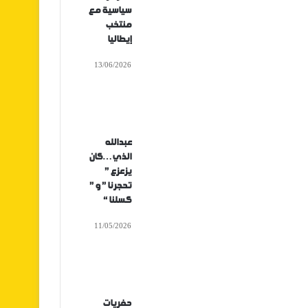
سياسية مع
منتخب
إيطاليا
13/06/2026
عبدالله
الذي…كان
يزعزع ”
تحجرنا ” و ”
كسلنا “
11/05/2026
حفريات