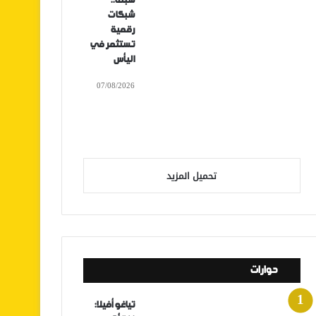
سبتة..
شبكات
رقمية
تستثمر في
اليأس
07/08/2026
تحميل المزيد
حوارات
تياغو أفيلا: