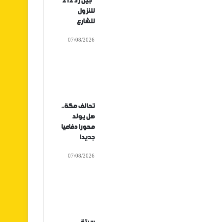
“جيل زد 212”
للنزول
للشارع
07/08/2026
تحالف مكة..
هل يولد
محورا دفاعيا
جديدا
07/08/2026