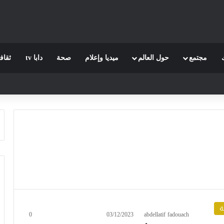
مجتمع
حول العالم
ميديا وإعلام
صحة
دابا tv
ثقاف
ة
0
03/12/2023
abdellatif fadouach