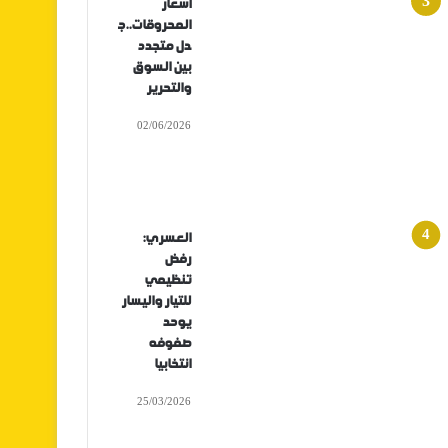
أسعار
المحروقات..ج
دل متجدد
بين السوق
والتحرير
02/06/2026
العسري:
رفض
تنظيمي
للتيار واليسار
يوحد
صفوفه
انتخابيا
25/03/2026