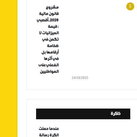
مشروع
قانون مالية
2026..أقصبي
: قيمة
الميزانيات لا
تكمن في
ضخامة
أرقامها بل
في أثرها
الفعلي على
المواطنيين
24/10/2025
ذاكرة
عندما حملت
الكرة رسالة