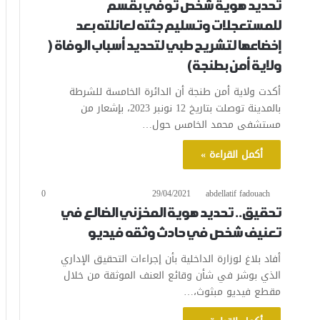
تحديد هوية شخص توفي بقسم
للمستعجلات وتسليم جثته لعائلته بعد
إخضاعها لتشريح طبي لتحديد أسباب الوفاة (
ولاية أمن بطنجة)
أكدت ولاية أمن طنجة أن الدائرة الخامسة للشرطة
بالمدينة توصلت بتاريخ 12 نونبر 2023، بإشعار من
مستشفى محمد الخامس حول…
أكمل القراءة »
0
29/04/2021
abdellatif fadouach
تحقيق.. تحديد هوية المخزني الضالع في
تعنيف شخص في حادث وثقه فيديو
أفاد بلاغ لوزارة الداخلية بأن إجراءات التحقيق الإداري
الذي بوشر في شأن وقائع العنف الموثقة من خلال
مقطع فيديو مبثوث،…