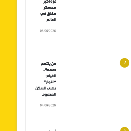
غزة أكبر
معسكر
مغلق في
العالم
08/06/2026
من يلتهم
دعمه؟..
الغيام:
“النوار”
يضرب السكن
المدعوم
04/06/2026