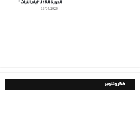
الدورة الـ15 لـ “أيام التراث”
18/04/2026
فكر وتنوير