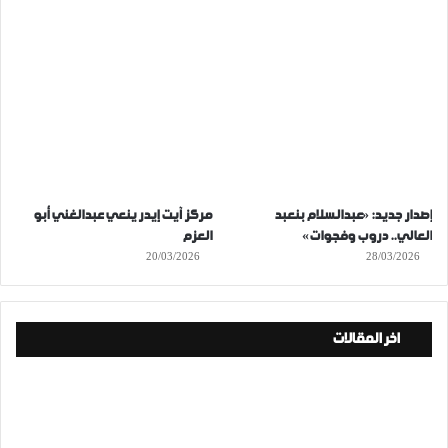
إصدار جديد: «عبدالسلام بنعبد
مركز آيت إيدر ينعي عبدالغني أبو
العالي.. دروب وفجوات»
العزم
20/03/2026
28/03/2026
اخر المقالات