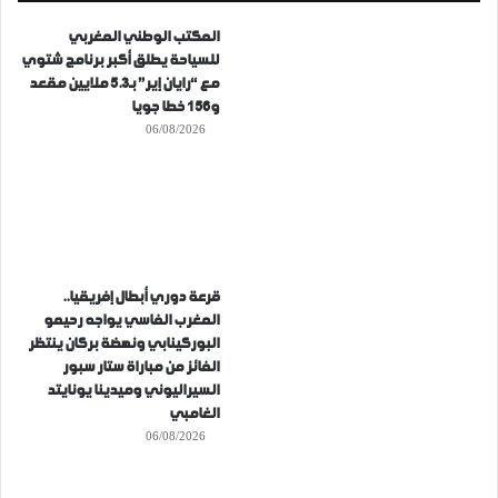
المكتب الوطني المغربي
للسياحة يطلق أكبر برنامج شتوي
مع “رايان إير” بـ5.3 ملايين مقعد
و156 خطا جويا
06/08/2026
قرعة دوري أبطال إفريقيا..
المغرب الفاسي يواجه رحيمو
البوركينابي ونهضة بركان ينتظر
الفائز من مباراة ستار سبور
السيراليوني وميدينا يونايتد
الغامبي
06/08/2026