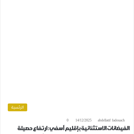
الرئسية
0
14/12/2025
abdellatif fadouach
الفيضانات الاستثنائية بإقليم آسفي: ارتفاع حصيلة