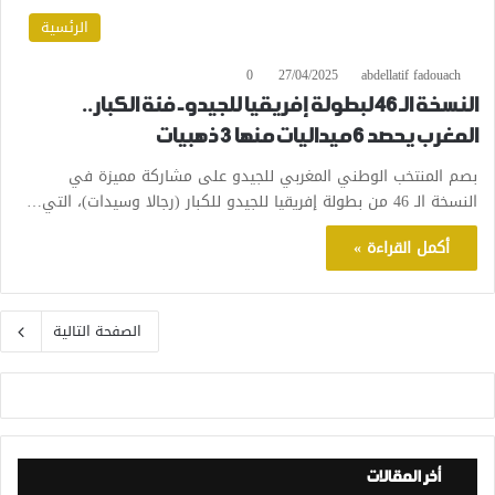
الرئسية
0
27/04/2025
abdellatif fadouach
النسخة الـ 46 لبطولة إفريقيا للجيدو- فئة الكبار..
المغرب يحصد 6 ميداليات منها 3 ذهبيات
بصم المنتخب الوطني المغربي للجيدو على مشاركة مميزة في
النسخة الـ 46 من بطولة إفريقيا للجيدو للكبار (رجالا وسيدات)، التي…
أكمل القراءة »
الصفحة التالية
أخر المقالات