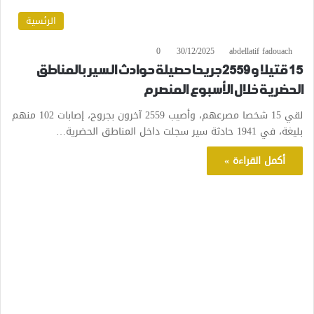
الرئسية
0
30/12/2025
abdellatif fadouach
15 قتيلا و2559 جريحا حصيلة حوادث السير بالمناطق
الحضرية خلال الأسبوع المنصرم
لقي 15 شخصا مصرعهم، وأصيب 2559 آخرون بجروح، إصابات 102 منهم
بليغة، في 1941 حادثة سير سجلت داخل المناطق الحضرية…
أكمل القراءة »