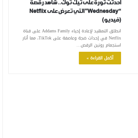
أحدثت ثورة على تيك توك.. شاهد رقصة
“Wednesday” التي تعرض على Netflix
(فيديو)
انطلق التمهيد لإعادة إحياء Addams Family على قناة
Netflix في إحداث ضجة وعاصفة على TikTok، مما أثار
استجمام روتين الرقص…
أكمل القراءة »