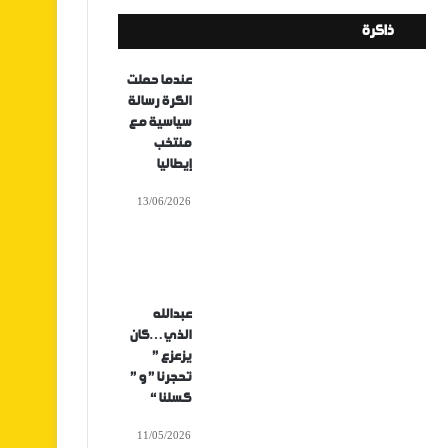
ذاكرة
عندما حملت
الكرة رسالة
سياسية مع
منتخب
إيطاليا
13/06/2026
عبدالله
الذي…كان
يزعزع ”
تحجرنا ” و ”
كسلنا “
11/05/2026