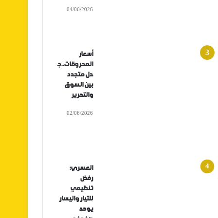
04/06/2026
أسعار
المحروقات..ج
دل متجدد
بين السوق
والتحرير
02/06/2026
العسري:
رفض
تنظيمي
للتيار واليسار
يوحد