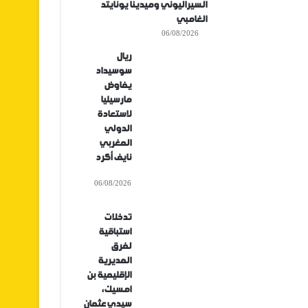
السيراليوني وميدينا يونايتد
الغامبي
06/08/2026
ريال
سوسيداد
يفاوض
مارسيليا
لاستعادة
الدولي
المغربي
نايف أكرد
06/08/2026
تدخلات
استباقية
لفرق
المديرية
الإقليمية بن
امسيك،
سيدي عثمان