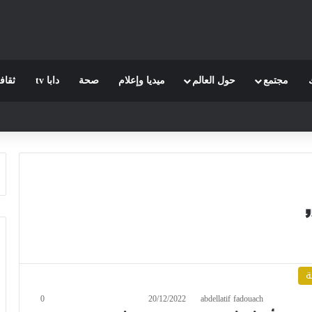
مجتمع
حول العالم
ميديا وإعلام
صحة
دابا tv
ثقاف
ة
0
20/12/2022
abdellatif fadouach