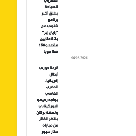
المغربي
للسياحة
يطلق أكبر
برنامج
شتوي مع
“رايان إير”
بـ5.3 ملايين
مقعد و156
خطا جويا
06/08/2026
قرعة دوري
أبطال
إفريقيا..
المغرب
الفاسي
يواجه رحيمو
البوركينابي
ونهضة بركان
ينتظر الفائز
من مباراة
ستار سبور