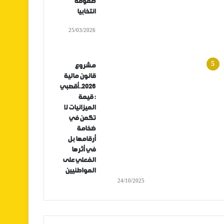
صفوفه
انتخابيا
25/03/2026
مشروع
قانون مالية
2026..أقصبي
: قيمة
الميزانيات لا
تكمن في
ضخامة
أرقامها بل
في أثرها
الفعلي على
المواطنيين
24/10/2025