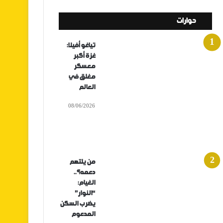
حوارات
تياغو أفيلا:
غزة أكبر
معسكر
مغلق في
العالم
08/06/2026
من يلتهم
دعمه؟..
الغيام:
“النوار”
يضرب السكن
المدعوم