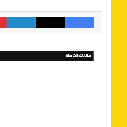
فيسبوك
‫X
لينكدإن
مقالات ذات صلة