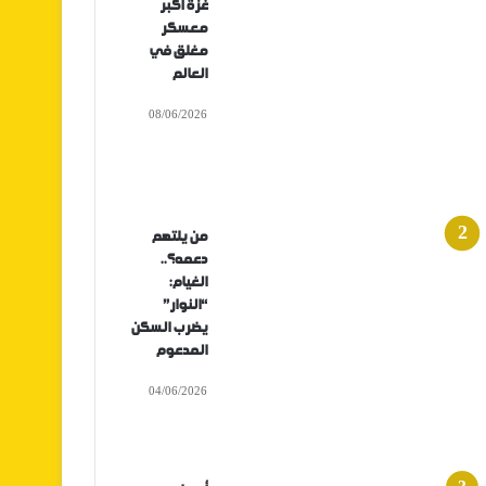
غزة أكبر
معسكر
مغلق في
العالم
08/06/2026
من يلتهم
دعمه؟..
الغيام:
“النوار”
يضرب السكن
المدعوم
04/06/2026