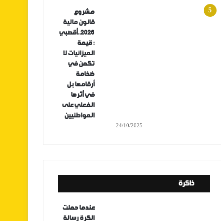
مشروع
قانون مالية
2026..أقصبي
: قيمة
الميزانيات لا
تكمن في
ضخامة
أرقامها بل
في أثرها
الفعلي على
المواطنيين
24/10/2025
ذاكرة
عندما حملت
الكرة رسالة