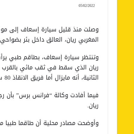
05/02/2022
وصلت منذ قليل سيارة إسعاف إلى موقع
المغربي ريان، العالق داخل بئر بضواحي
وتنتظر سيارة إسعاف، بطاقم طبي ير
ريان الذي سقط في ثقب مائي بالقرب من
الثانية، أنه مايزال أما فريق الانقاذ 80 سنتيمترا للوصول إليه.
فيما أفادت وكالة “فرانس برس” بأن رجا
ريان.
وأوضحت مصادر محلية أن طاقما طبيا مخ