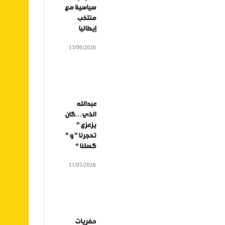
سياسية مع
منتخب
إيطاليا
13/06/2026
عبدالله
الذي…كان
يزعزع ”
تحجرنا ” و ”
كسلنا “
11/05/2026
حفريات