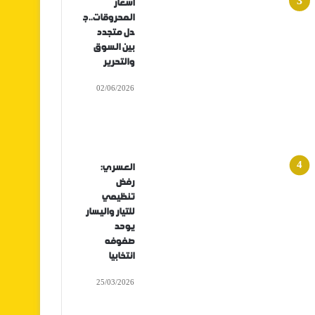
أسعار
المحروقات..ج
دل متجدد
بين السوق
والتحرير
02/06/2026
العسري:
رفض
تنظيمي
للتيار واليسار
يوحد
صفوفه
انتخابيا
25/03/2026