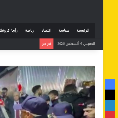
الرئيسية
سياسة
اقتصاد
رياضة
رأي/ كرونيك
الخميس 6 أغسطس 2026
أخر خبر
فيسبوك
‫X
لينكدإن
بينتيريست