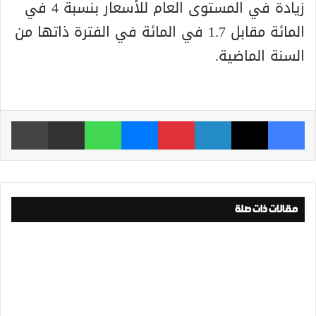
زيادة في المستوى العام للأسعار بنسبة 4 في
المائة مقابل 1.7 في المائة في الفترة ذاتها من
السنة الماضية.
فيسبوك
‫X
لينكدإن
بينتيريست
ماسنجر
واتساب
مشاركة عبر البريد
طباعة
مقالات ذات صلة