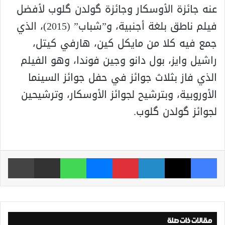
عنه جائزة الأوسكار وجائزة گولدن گلوب لأفضل
فيلم ناطق بلغة أجنبية، و”شباب” (2015)، الذي
جمع فيه كلا من مايكل كين، هارفي كيتل،
راشيل وايز، بول دانو وجين فوندا، وهو الفيلم
الذي فاز بثلاث جوائز في حفل جوائز السينما
الأوروبية، وبترشيح لجوائز الأوسكار، وترشيحين
لجوائز گولدن گلوب.
فيسبوك
‫X
لينكدإن
بينتيريست
ماسنجر
واتساب
مشاركة عبر البريد
طباعة
مقالات ذات صلة