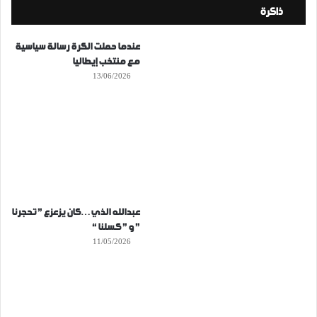
ذاكرة
عندما حملت الكرة رسالة سياسية
مع منتخب إيطاليا
13/06/2026
عبدالله الذي…كان يزعزع ” تحجرنا
” و ” كسلنا “
11/05/2026