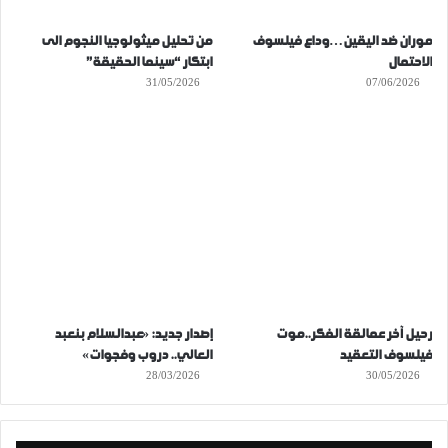
موران ضد اليقين…وداع فيلسوف
من تحليل ميثولوجيا النجوم الى
الاحتمال
ابتكار “سينما الحقيقة”
31/05/2026
07/06/2026
رحيل آخر عمالقة الفكر..موت
إصدار جديد: «عبدالسلام بنعبد
فيلسوف التعقيد
العالي.. دروب وفجوات»
28/03/2026
30/05/2026