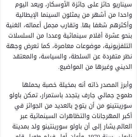
سيناريو حائز على جائزة الأوسكار، ويعد اليوم
واحدا من أشهر من يمثلون السينما الإيطالية
وأكثرهم شغفا بها. وتقارب مجمل أعماله، الغنية
بنحو عشرة أفلام سينمائية وعددا من السلسلات
التلفزيونية، موضوعات معاصرة، كما تعرض وجهة
نظر متفردة عن السلطة، والسياسة، والمعتقد
الديني وغيرها من المواضيع.
وأبرز المصدر ذاته أنه بمخيلة خصبة يحملها
طموح جمالي جارف يتجدد باستمرار، تمكن باولو
سورينتينو من أن يتوج بالعديد من الجوائز في
أكبر المهرجانات والتظاهرات السينمائية عبر
العالم.يشار إلى أن باولو سورينتينو ولد بمدينة
نابولي سنة 1970. وأعلن أول فيلم طويل قام