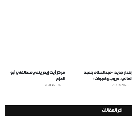
إصدار جديد: «عبدالسلام بنعبد
مركز آيت إيدر ينعي عبدالغني أبو
العالي.. دروب وفجوات»
العزم
20/03/2026
28/03/2026
اخر المقالات