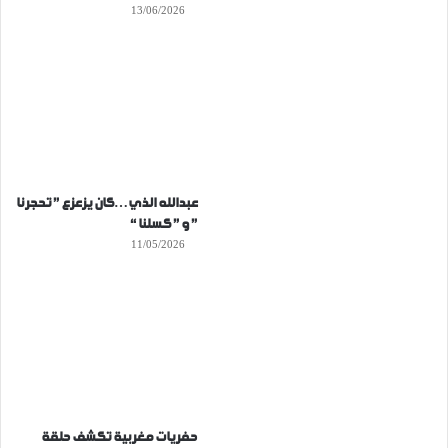
13/06/2026
عبدالله الذي…كان يزعزع ” تحجرنا
” و ” كسلنا “
11/05/2026
حفريات مغربية تكشف حلقة