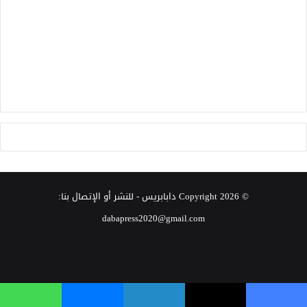
© Copyright 2026
دابابريس
- للنشر أو الإتصال بنا:
dabapress2020@gmail.com
‫X
فيسبوك
انستقرام