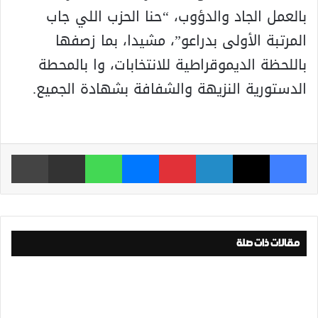
بالعمل الجاد والدؤوب، “حنا الحزب اللي جاب
المرتبة الأولى بدراعو”، مشيدا، بما زصفها
باللحظة الديموقراطية للانتخابات، وا بالمحطة
الدستورية النزيهة والشفافة بشهادة الجميع.
فيسبوك
‫X
لينكدإن
بينتيريست
ماسنجر
واتساب
مشاركة عبر البريد
طباعة
مقالات ذات صلة