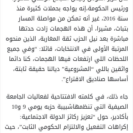
ورئيس الحكومة،إنه يواجه بحملات كثيرة منذ
سنة 2016، غير أنه تمكن من مواصلة المسار
بتباث، مشيرا، أن هذه الهجمات زادت حدتها
مباشرة بعد نيل الحزب ثقة المغاربة، الذين منحوه
المرتبة الأولى في الانتخابات، قائلا: “وفي جميع
اللحظات اللي ارتفعات فيها الهجمات، كنا دائما
واثقين باللي “المشروعية” ديالنا حقيقة ثابتة،
أساسها صناديق الاقتراع”.
جاء ذلك، في كلمته الافتتاحية لفعاليات الجامعة
الصيفية التي تنظمهاشبيبة حزبه يومي 9 و10
بأكادير، حول “تعزيز ركائز الدولة الاجتماعية:
إكراهات التفعيل والالتزام الحكومي الثابت”، حيث