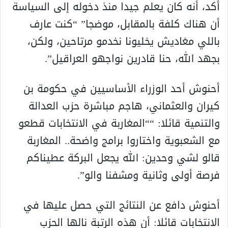
أكد، أنه كان يعلم جيدا منذ دخوله إلى السياسة
أن هناك كلفة بالمقابل، موضجا” “كنت عارف
باللي مغاديش يخليونا نخدمو مرتاحين، ولكن،
بجهد الله، حنا قادرين نواجهو العراقيل”.
أحنوش أحد الوزراء الأساسيين في حكومة بن
كيران والعثماني، هاجم مباشرة حزب العدالة
والتنمية قائلا: ““المغاربة في الانتخابات قطعو
مع الشعبوية واختاروا برامج واضحة.. المغاربة
قالو لشي وحدين: الله يجعل البركة عطيناكم
فرصة أولى وثانية ومشفنا والو”.
أحنوش دافع عن النتائج التي حصل عليها في
الانتخابات قائلا: أن هذه الرتبة نالها الحزب