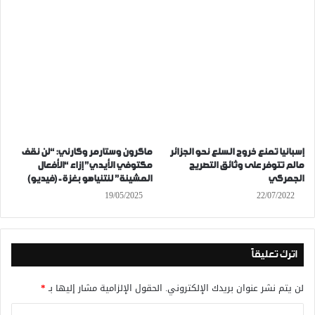
إسبانيا تمنع خروج السلع نحو الجزائر
ماكرون وستارمر وكارني: “لن نقف
مالم تتوفر على وثائق التصريج
مكتوفي الأيدي” إزاء “الأفعال
الجمركي
المشينة” لنتنياهو بغزة- (فيديو)
19/05/2025
22/07/2022
اترك تعليقاً
لن يتم نشر عنوان بريدك الإلكتروني.
الحقول الإلزامية مشار إليها بـ
*
ا