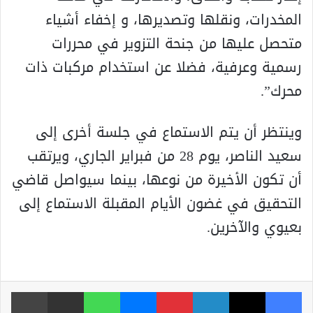
المخدرات، ونقلها وتصديرها، و إخفاء أشياء
متحصل عليها من جنحة التزوير في محررات
رسمية وعرفية، فضلا عن استخدام مركبات ذات
محرك”.
وينتظر أن يتم الاستماع في جلسة أخرى إلى
سعيد الناصر، يوم 28 من فبراير الجاري، ويرتقب
أن تكون الأخيرة من نوعها، بينما سيواصل قاضي
التحقيق في غضون الأيام المقبلة الاستماع إلى
بعيوي والآخرين.
فيسبوك
‫X
لينكدإن
بينتيريست
ماسنجر
واتساب
مشاركة عبر البريد
طباعة