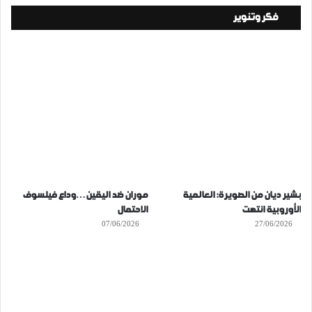
فكر وتنوير
بشير ديان من الصويرة: العالمية
موران ضد اليقين…وداع فيلسوف
الأوروبية انتهت
الاحتمال
07/06/2026
27/06/2026