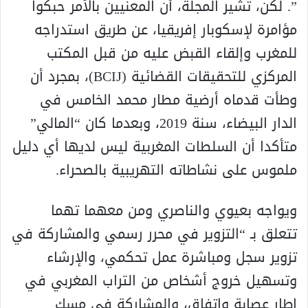
”. لكن، تشير المجلة، أن المعنيين بالأمر حبكوا
مؤامرة لإسكوبار إفريقيا، عن طريق استدراجه
للمغرب وإلقاء القبض عليه من قبل المكتب
المركزي للتحقيقات القضائية (BCIJ)، بمجرد أن
وطأت قدماه أرضية مطار محمد الخامس في
الدار البيضاء، سنة 2019، وبعدما كان “المالي”
متأكدا أن السلطات المغربية ليس لديها أي دليل
ملموس على نشاطاته التهريبية بالصحراء.
ويواجه بعيوي والناصري ومن معهما تهما
تتعلق بـ “التزوير في محرر رسمي والمشاركة في
تزوير سجل ومباشرة عمل تحكمي، والإرشاء
وتسهيل خروج أشخاص من التراب المغربي في
إطار عصابة واتفاق، والمشاركة في مسك