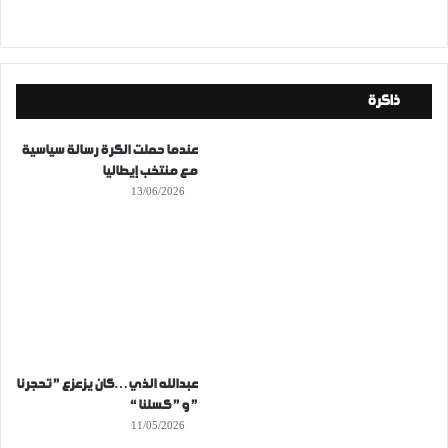
ذاكرة
عندما حملت الكرة رسالة سياسية
مع منتخب إيطاليا
13/06/2026
عبدالله الذي…كان يزعزع ” تحجرنا
” و ” كسلنا “
11/05/2026