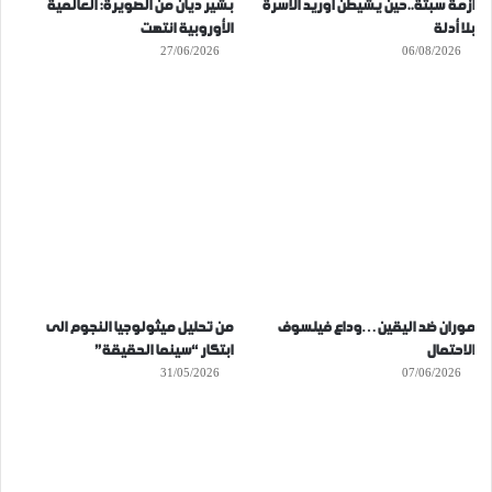
أزمة سبتة..حين يشيطن أوريد الأسرة
بشير ديان من الصويرة: العالمية
بلا أدلة
الأوروبية انتهت
27/06/2026
06/08/2026
موران ضد اليقين…وداع فيلسوف
من تحليل ميثولوجيا النجوم الى
الاحتمال
ابتكار “سينما الحقيقة”
31/05/2026
07/06/2026