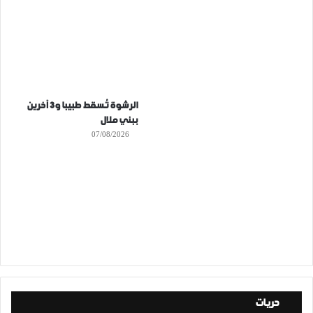
الرشوة تُسقط طبيبا و3 آخرين
ببني ملال
07/08/2026
حريات