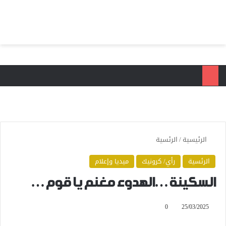
بحث عن
الق
الرئيسية
/
الرئسية
الرئسية
رأي/ كرونيك
ميديا وإعلام
السكينة…الهدوء مغنم يا قوم…
0
25/03/2025