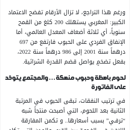
ورغم هذا التراجع، لا تزال الأرقام تفضح الاعتماد
الكبير: المغربي يستهلك 200 كلغ من القمح
سنوياً، أي ثلاثة أضعاف المعدل العالمي، أما
الإنفاق الفردي على الحبوب فارتفع من 697
درهماً سنة 2001 إلى 986 درهماً سنة 2022،
بفعل تضخمٍ يواصل قضم القدرة الشرائية.
لحوم باهظة وحبوب منهكة… والمجتمع يتوحّد
على الفاتورة
في ترتيب النفقات، تبقى الحبوب في المرتبة
الثانية بعد اللحوم، التي أصبحت منتجاً شبه
“ترفـي” بسبب أسعارها.. و تكمن المفارقة