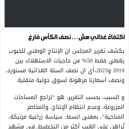
اكتفاءٌ غذائي هش… نصف الكأس فارغ
يكشف تقرير المجلس ان الإنتاج الوطني للحبوب
يغطي فقط 50% من حاجيات الاستهلاك بين
2019 و2023،أي ان نصف السلة الغذائية مستورد،
ونصف أسعارنا مرهونة لسوق دولية متقلبة.
و السبب، بحسب التقرير، هو “تراجع المساحات
المزروعة، وعدم انتظام الإنتاج، والمخاطر
المناخية”، بمعنى ابسط: سياسة زراعية مرتبكة،
تُراهن على الغيب أكثر من التخطيط..في مشهد