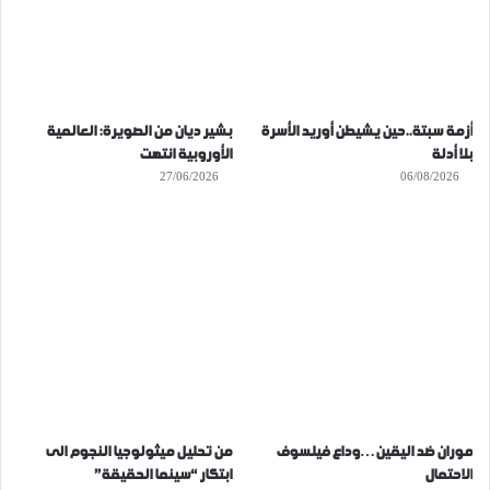
أزمة سبتة..حين يشيطن أوريد الأسرة
بشير ديان من الصويرة: العالمية
بلا أدلة
الأوروبية انتهت
27/06/2026
06/08/2026
موران ضد اليقين…وداع فيلسوف
من تحليل ميثولوجيا النجوم الى
الاحتمال
ابتكار “سينما الحقيقة”