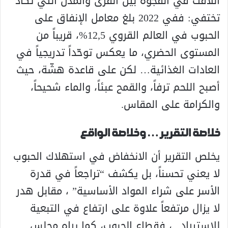
اللافت في الفجوة بين القرى والمدن التي تكاد
تختفي: ففي 2022 بلغ معامل الإنفاق على
الحبوب في العالم القروي 12,5%، قريباً من
المستوى الحضري، ما يعكس توحّداً تدريجياً في
العادات الغذائية… لكن على قاعدة هشّة، حيث
أصبح اللحم ترفاً، والقمح عبئاً، والماء شحيحاً،
والكرامة على المقاس.
خلاصة التقرير… وخلاصة الواقع
يخلص التقرير أن الانخفاض في استهلاك الحبوب
لا يعني تحسناً، بل يكشف “تراجعاً في قدرة
الأسر على شراء المواد الأساسية” ، مقابل هدر
لا يزال مرتفعاً علاوة على ارتفاع في التبعية
للاستيراد.. ، فقطاع الحبوب، كما يراه مجلس