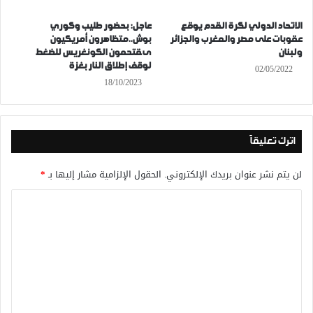
الاتحاد الدولي لكرة القدم يوقع
عاجل: بحضور طليب وكوري
عقوبات على مصر والمغرب والجزائر
بوش..متظاهرون أمريكيون
ولبنان
ىقتحمون الكونغريس للضغط
لوقف إطلاق النار بغزة
02/05/2022
18/10/2023
اترك تعليقاً
لن يتم نشر عنوان بريدك الإلكتروني.
الحقول الإلزامية مشار إليها بـ
*
ا
ل
ت
ع
ل
ي