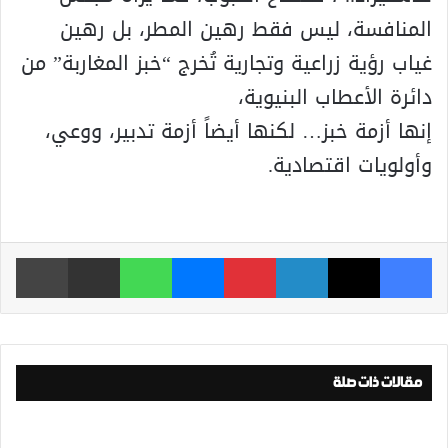
المنافسة، ليس فقط رهين المطر، بل رهين
غياب رؤية زراعية وتجارية تُخرج “خبز المغاربة” من
دائرة الأعطاب البنيوية،
إنها أزمة خبز… لكنها أيضاً أزمة تدبير، ووعي،
وأولويات اقتصادية.
فيسبوك
‫X
لينكدإن
بينتيريست
ماسنجر
واتساب
مشاركة عبر البريد
طباعة
مقالات ذات صلة