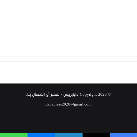
© Copyright 2026
دابابريس
- للنشر أو الإتصال بنا:
dabapress2020@gmail.com
‫X
فيسبوك
انستقرام