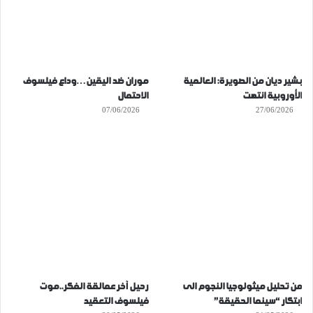
بشير ديان من الصويرة: العالمية
موران ضد اليقين…وداع فيلسوف
الأوروبية انتهت
الاحتمال
07/06/2026
27/06/2026
من تحليل ميثولوجيا النجوم الى
رحيل آخر عمالقة الفكر..موت
ابتكار “سينما الحقيقة”
فيلسوف التعقيد