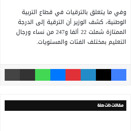
وفي ما يتعلق بالترقيات في قطاع التربية
الوطنية، كشف الوزير أن الترقية إلى الدرجة
الممتازة شملت 22 ألفا و247 من نساء ورجال
التعليم بمختلف الفئات والمستويات.
فيسبوك
‫X
لينكدإن
بينتيريست
ماسنجر
واتساب
مشاركة عبر البريد
طباعة
مقالات ذات صلة