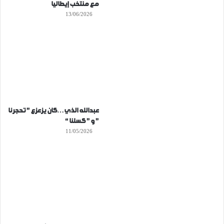
مع منتخب إيطاليا
13/06/2026
عبدالله الذي…كان يزعزع ” تحجرنا
” و ” كسلنا “
11/05/2026