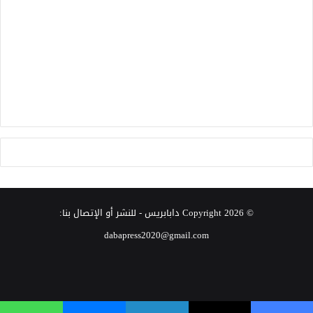
© Copyright 2026
دابابريس
- للنشر أو الإتصال بنا:
dabapress2020@gmail.com
‫X
فيسبوك
انستقرام