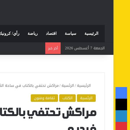
الرئيسية
سياسة
اقتصاد
رياضة
رأي/ كرونيك
الجمعة 7 أغسطس 2026
أخر خبر
الرئيسية
/
الرئسية
/
مراكش تحتفي بالكتاب في ساحة الكت
فيسبوك
الرئسية
الكتاب
ثقافة وفنون
‫X
لينكدإن
مراكش تحتفي بالكتا
بينتيريست
فيديو