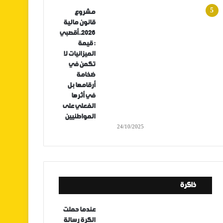
مشروع
قانون مالية
2026..أقصبي
: قيمة
الميزانيات لا
تكمن في
ضخامة
أرقامها بل
في أثرها
الفعلي على
المواطنيين
24/10/2025
ذاكرة
عندما حملت
الكرة رسالة