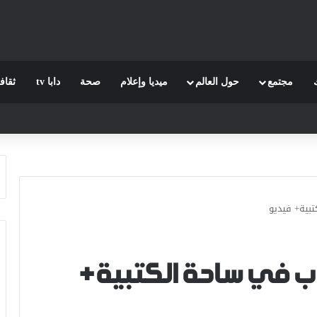
مجتمع
حول العالم
ميديا وإعلام
صحة
دابا tv
ثقاف
بية+ فيديو
ب في ساحة الكتبية+