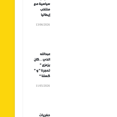
سياسية مع
منتخب
إيطاليا
13/06/2026
عبدالله
الذي…كان
يزعزع ”
تحجرنا ” و ”
كسلنا “
11/05/2026
حفريات