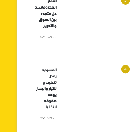
أسعار
المحروقات..ج
دل متجدد
بين السوق
والتحرير
02/06/2026
العسري:
رفض
تنظيمي
للتيار واليسار
يوحد
صفوفه
انتخابيا
25/03/2026