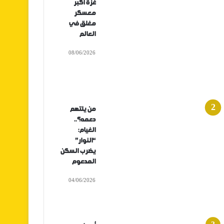
غزة أكبر
معسكر
مغلق في
العالم
08/06/2026
من يلتهم
دعمه؟..
الغيام:
“النوار”
يضرب السكن
المدعوم
04/06/2026