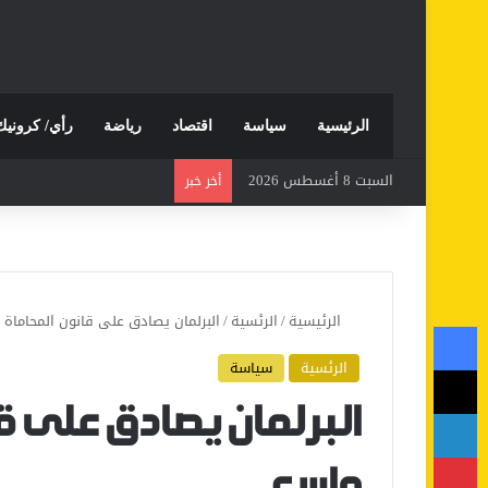
الرئيسية
سياسة
اقتصاد
رياضة
رأي/ كرونيك
السبت 8 أغسطس 2026
أخر خبر
الرئيسية
/
الرئسية
/
البرلمان يصادق على قانون المحاما
فيسبوك
الرئسية
سياسة
‫X
لينكدإن
البرلمان يصادق على 
بينتيريست
واسع