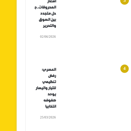
أسعار
المحروقات..ج
دل متجدد
بين السوق
والتحرير
02/06/2026
العسري:
رفض
تنظيمي
للتيار واليسار
يوحد
صفوفه
انتخابيا
25/03/2026