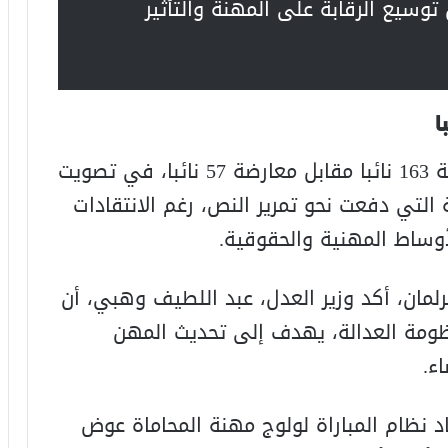
وسيع الرقابة على المهنة والتأثير
وجاءت المصادقة على المشروع بموافقة 163 نائبا مقابل معارضة 57 نائبا، في تصويت
التي دفعت نحو تمرير النص، رغم الانتقادات
وساط المهنية والحقوقية.
لمان، أكد وزير العدل، عبد اللطيف وهبي، أن
ظومة العدالة، يهدف إلى تحديث المهن
ء.
 نظام المباراة لولوج مهنة المحاماة عوض