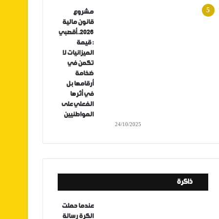
مشروع
قانون مالية
2026..أقصبي
: قيمة
الميزانيات لا
تكمن في
ضخامة
أرقامها بل
في أثرها
الفعلي على
المواطنيين
24/10/2025
ذاكرة
عندما حملت
الكرة رسالة