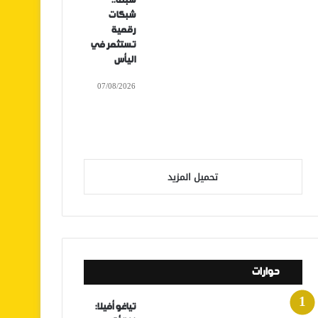
سبتة..
شبكات
رقمية
تستثمر في
اليأس
07/08/2026
تحميل المزيد
حوارات
تياغو أفيلا: