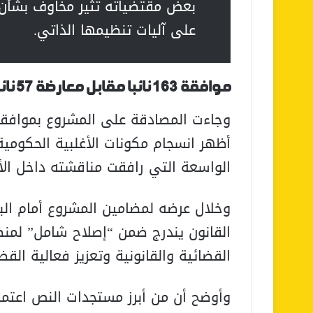
بعض مقتضياته تثير مخاوف بشأن ت
على آليات تنظيمها الذاتي.
موافقة 163 نائبا مقابل معارضة 57 نائبا
أظهر انسجام مكونات الأغلبية الحكومية 
الواسعة التي رافقت مناقشته داخل الأ
وخلال عرضه لمضامين المشروع أمام البر
القانون يندرج ضمن “إصلاح شامل” لمن
القضائية والقانونية وتعزيز فعالية القضا
وأوضح أن من أبرز مستجدات النص اعتماد