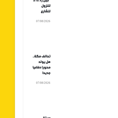
“جيل زد 212”
للنزول
للشارع
07/08/2026
تحالف مكة..
هل يولد
محورا دفاعيا
جديدا
07/08/2026