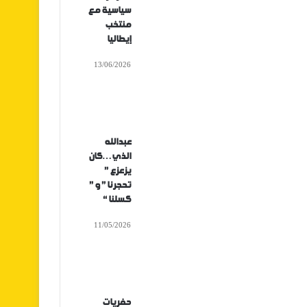
سياسية مع
منتخب
إيطاليا
13/06/2026
عبدالله
الذي…كان
يزعزع ”
تحجرنا ” و ”
كسلنا “
11/05/2026
حفريات