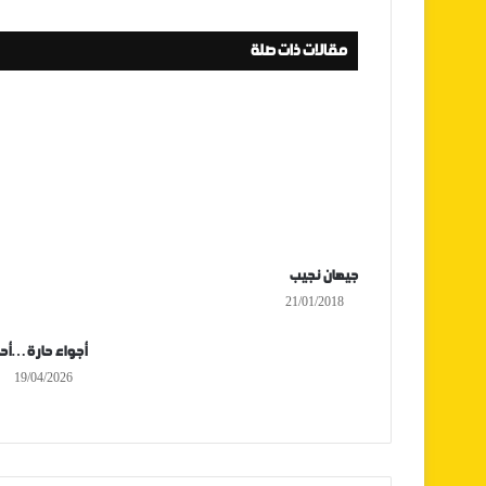
مقالات ذات صلة
جيهان نجيب
21/01/2018
أجواء حارة…أحو
19/04/2026