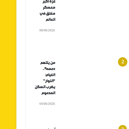
غزة أكبر
معسكر
مغلق في
العالم
08/06/2026
من يلتهم
دعمه؟..
الغيام:
“النوار”
يضرب السكن
المدعوم
04/06/2026