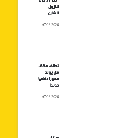
“جيل زد 212”
للنزول
للشارع
07/08/2026
تحالف مكة..
هل يولد
محورا دفاعيا
جديدا
07/08/2026