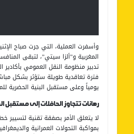
وأسفرت العملية، التي جرت صباح الإثن
المغربية و”ألزا سيتي”، لتبقى المناف
تدبير منظومة النقل العمومي بأكادير 
فترة تعاقدية طويلة ستؤثر بشكل مباشر
يومياً وعلى مستقبل البنية الحضرية للم
رهانات تتجاوز الحافلات إلى مستقبل ال
لا يتعلق الأمر بصفقة تقنية لتسيير خ
بمواكبة التحولات العمرانية والديمغراف