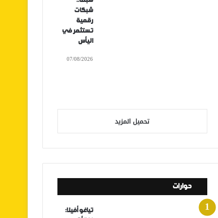
سبتة..
شبكات
رقمية
تستثمر في
اليأس
07/08/2026
تحميل المزيد
حوارات
تياغو أفيلا: