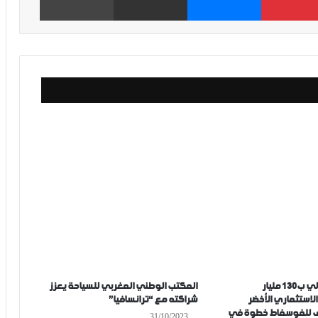
رصد له غلاف مالي ب130 مليار
المكتب الوطني المغربي للسياحة يعزز
الاستثماري الأخضر
شراكته مع “ترانسافيا”
ف للفوسفاط خطوة في
31/10/2023