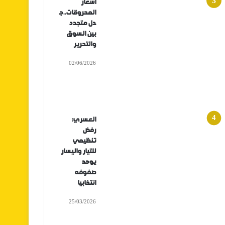
أسعار
المحروقات..ج
دل متجدد
بين السوق
والتحرير
02/06/2026
العسري:
رفض
تنظيمي
للتيار واليسار
يوحد
صفوفه
انتخابيا
25/03/2026