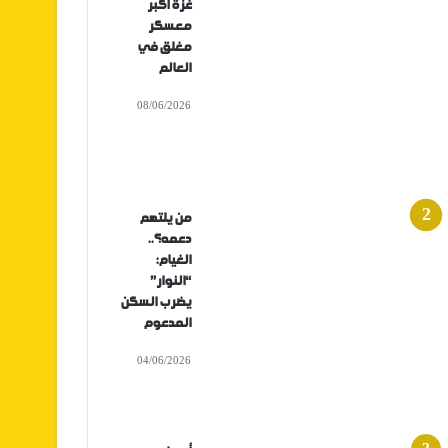
غزة أكبر
معسكر
مغلق في
العالم
08/06/2026
من يلتهم
دعمه؟..
الغيام:
“النوار”
يضرب السكن
المدعوم
04/06/2026