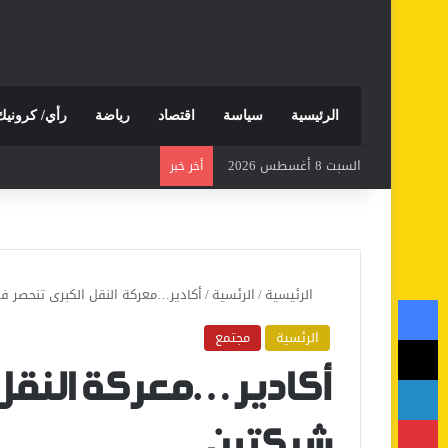
الرئيسية
سياسة
اقتصاد
رياضة
رأي/ كرونيك
السبت 8 أغسطس 2026
أخر خبر
الرئيسية
/
الرئسية
/
أكادير…معركة النقل الكبرى تنحصر 
فيسبوك
الرئسية
مجتمع
‫X
لينكدإن
أكادير…معركة النقل
بينتيريست
شركتين