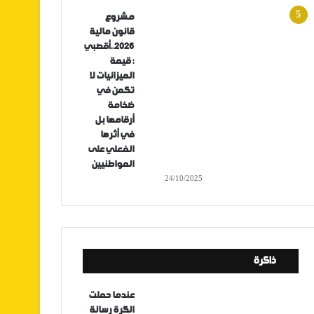
مشروع
قانون مالية
2026..أقصبي
: قيمة
الميزانيات لا
تكمن في
ضخامة
أرقامها بل
في أثرها
الفعلي على
المواطنيين
24/10/2025
ذاكرة
عندما حملت
الكرة رسالة