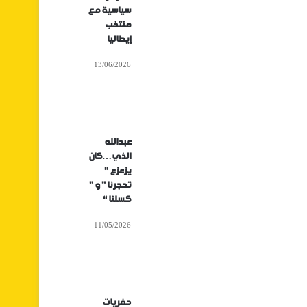
سياسية مع
منتخب
إيطاليا
13/06/2026
عبدالله
الذي…كان
يزعزع ”
تحجرنا ” و ”
كسلنا “
11/05/2026
حفريات