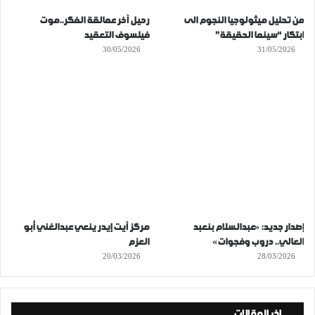
من تحليل ميثولوجيا النجوم الى
رحيل آخر عمالقة الفكر..موت
ابتكار “سينما الحقيقة”
فيلسوف التعقيد
30/05/2026
31/05/2026
إصدار جديد: «عبدالسلام بنعبد
مركز آيت إيدر ينعي عبدالغني أبو
العالي.. دروب وفجوات»
العزم
20/03/2026
28/03/2026
اخر المقالات