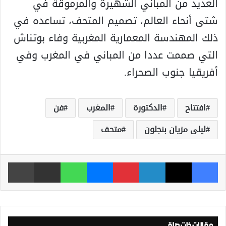
العديد من المباني الشهيرة والمرموقة في
شتى أنحاء العالم، تصميم المتحف، تساعده في
ذلك المهندسة المعمارية المغربية وفاء بوتناش
التي صممت عددا من المباني في المغرب وفي
أفريقيا جنوب الصحراء.
افتتاح
الدكتورة
المغرب
فن
ليلى مزيان بنجلون
متحف
فيسبوك
‫X
لينكدإن
بينتيريست
ماسنجر
واتساب
مشاركة عبر البريد
طباعة
مقالات ذات صلة