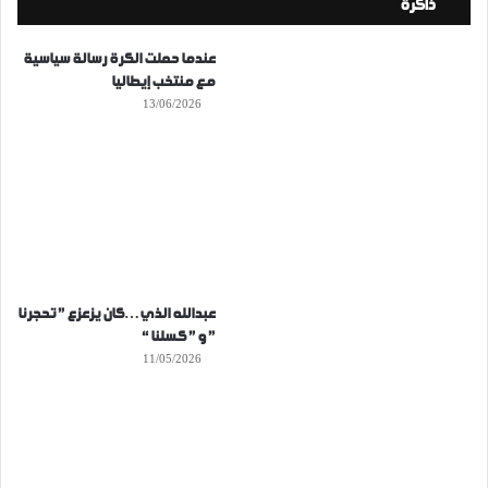
ذاكرة
عندما حملت الكرة رسالة سياسية
مع منتخب إيطاليا
13/06/2026
عبدالله الذي…كان يزعزع ” تحجرنا
” و ” كسلنا “
11/05/2026