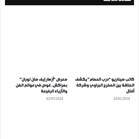
كاتب سيناريو “درب الحمام” يكشف
معرض “أزهار إيف سان لوران”
العلاقة بين المخرج البراوي وشركة
بمراكش.. غوص في عوالم الفن
أغلال
والأزياء الرفيعة
02/03/2024
24/02/2018