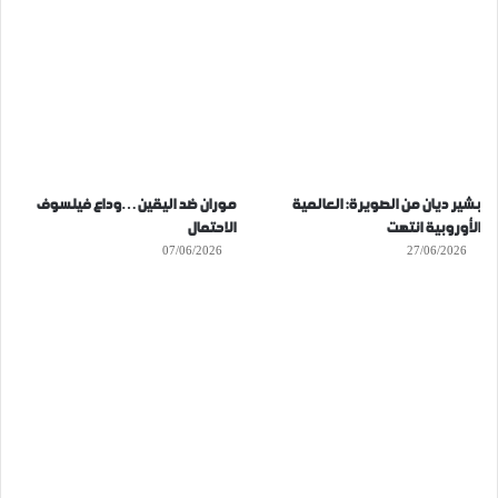
بشير ديان من الصويرة: العالمية
موران ضد اليقين…وداع فيلسوف
الأوروبية انتهت
الاحتمال
07/06/2026
27/06/2026