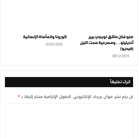
صنو فنان عاشق لويجي بيير
كورونا والمأساة الإنسانية
أنديليلو… ومسرحية سحت الليل
05/05/2020
(فيديو)
08/12/2019
اترك تعليقاً
لن يتم نشر عنوان بريدك الإلكتروني.
الحقول الإلزامية مشار إليها بـ
*
ا
ل
ت
ع