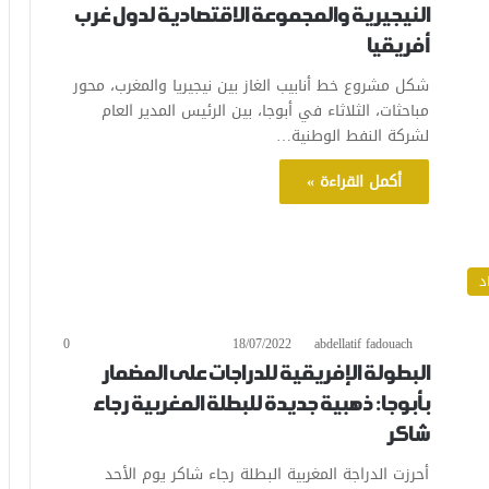
النيجيرية والمجموعة الاقتصادية لدول غرب
أفريقيا
شكل مشروع خط أنابيب الغاز بين نيجيريا والمغرب، محور
مباحثات، الثلاثاء في أبوجا، بين الرئيس المدير العام
لشركة النفط الوطنية…
أكمل القراءة »
د
0
18/07/2022
abdellatif fadouach
البطولة الإفريقية للدراجات على المضمار
بأبوجا: ذهبية جديدة للبطلة المغربية رجاء
شاكر
أحرزت الدراجة المغربية البطلة رجاء شاكر يوم الأحد