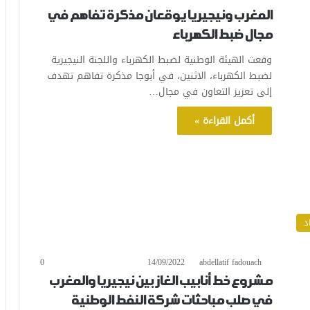
المغرب ونيجيريا يوقعان مذكرة تفاهم في
مجال ضبط الكهرباء
وقعت الهيئة الوطنية لضبط الكهرباء واللجنة النيجيرية
لضبط الكهرباء، الاثنين، في أبوجا مذكرة تفاهم تهدف
إلى تعزيز التعاون في مجال…
أكمل القراءة »
د
0
14/09/2022
abdellatif fadouach
مشروع خط أنابيب الغاز بين نيجيريا والمغرب
في صلب مباحثات شركة النفط الوطنية