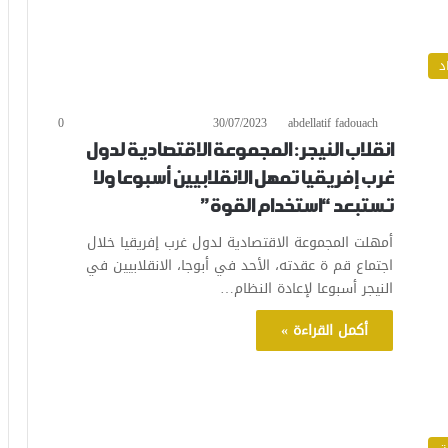
د
0
30/07/2023
abdellatif fadouach
انقلاب النيجر: المجموعة الاقتصادية لدول
غرب إفريقيا تمهل الانقلابيين أسبوعا ولا
تستبعد “استخدام القوة”
أمهلت المجموعة الاقتصادية لدول غرب إفريقيا خلال
اجتماع قم ة عقدته، الأحد في أبوجا، الانقلابيين في
النيجر أسبوعا لإعادة النظام…
أكمل القراءة »