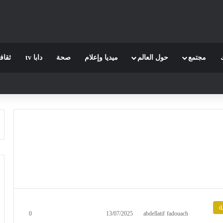
مجتمع
حول العالم
ميديا وإعلام
صحة
دابا tv
ثقاف
ة
0
13/07/2025
abdellatif fadouach