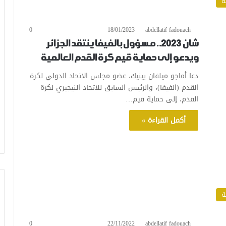
ة
0
18/01/2023
abdellatif fadouach
شان 2023.. مسؤول بالفيفا ينتقد الجزائر
ويدعو إلى حماية قيم كرة القدم العالمية
دعا أماجو ميلفان بينيك، عضو مجلس الاتحاد الدولي لكرة
القدم (الفيفا)، والرئيس السابق للاتحاد النيجيري لكرة
القدم، إلى حماية قيم…
أكمل القراءة »
ة
0
22/11/2022
abdellatif fadouach