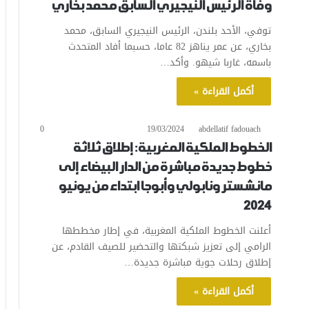
وفاة الرئيس النيجيري السابق محمد بخاري
توفي، الأحد بلندن، الرئيس النيجيري السابق، محمد
بخاري، عن عمر يناهز 82 عاما، حسبما أفاد المتحدث
باسمه، غاربا شيهو. وأكد…
أكمل القراءة »
0
19/03/2024
abdellatif fadouach
الخطوط الملكية المغربية: إطلاق ثلاثة
خطوط جديدة مباشرة من الدار البيضاء إلى
مانشستر ونابولي وأبوجا ابتداء من يونيو
2024
أعلنت الخطوط الملكية المغربية، في إطار مخططها
الرامي إلى تعزيز شبكتها والتحضير للصيف القادم، عن
إطلاق رحلات جوية مباشرة جديدة…
أكمل القراءة »