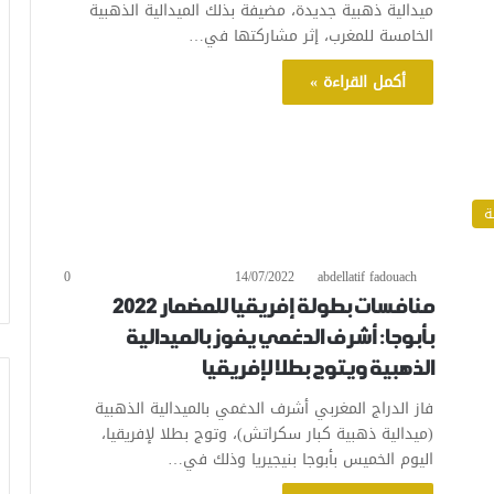
ميدالية ذهبية جديدة، مضيفة بذلك الميدالية الذهبية
الخامسة للمغرب، إثر مشاركتها في…
أكمل القراءة »
ة
0
14/07/2022
abdellatif fadouach
منافسات بطولة إفريقيا للمضمار 2022
بأبوجا: أشرف الدغمي يفوز بالميدالية
الذهبية ويتوج بطلا لإفريقيا
فاز الدراج المغربي أشرف الدغمي بالميدالية الذهبية
(ميدالية ذهبية كبار سكراتش)، وتوج بطلا لإفريقيا،
اليوم الخميس بأبوجا بنيجيريا وذلك في…