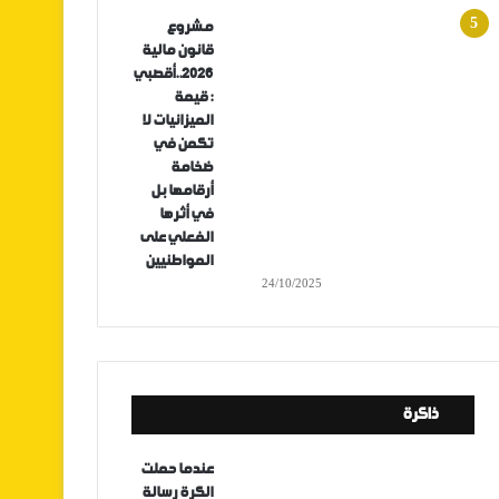
مشروع
قانون مالية
2026..أقصبي
: قيمة
الميزانيات لا
تكمن في
ضخامة
أرقامها بل
في أثرها
الفعلي على
المواطنيين
24/10/2025
ذاكرة
عندما حملت
الكرة رسالة