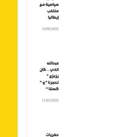
سياسية مع
منتخب
إيطاليا
13/06/2026
عبدالله
الذي…كان
يزعزع ”
تحجرنا ” و ”
كسلنا “
11/05/2026
حفريات