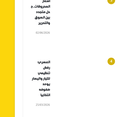
أسعار
المحروقات..ج
دل متجدد
بين السوق
والتحرير
02/06/2026
العسري:
رفض
تنظيمي
للتيار واليسار
يوحد
صفوفه
انتخابيا
25/03/2026