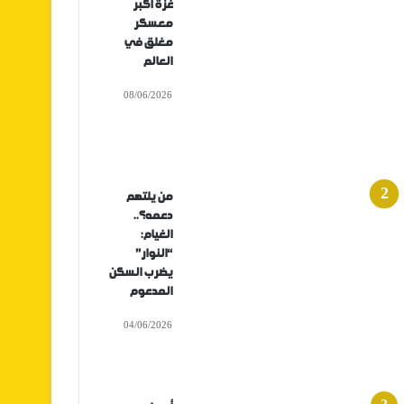
غزة أكبر
معسكر
مغلق في
العالم
08/06/2026
من يلتهم
دعمه؟..
الغيام:
“النوار”
يضرب السكن
المدعوم
04/06/2026