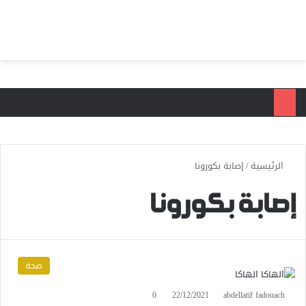
بحث عن
الق
الرئيسية
/
إصابة بكورونا
إصابة بكورونا
صحة
0
22/12/2021
abdellatif fadouach