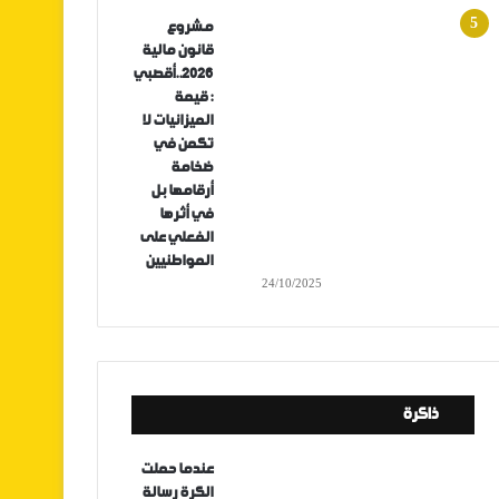
مشروع
قانون مالية
2026..أقصبي
: قيمة
الميزانيات لا
تكمن في
ضخامة
أرقامها بل
في أثرها
الفعلي على
المواطنيين
24/10/2025
ذاكرة
عندما حملت
الكرة رسالة