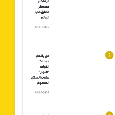
غزة أكبر
معسكر
مغلق في
العالم
08/06/2026
من يلتهم
دعمه؟..
الغيام:
“النوار”
يضرب السكن
المدعوم
04/06/2026