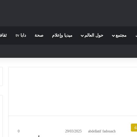
مجتمع
حول العالم
ميديا وإعلام
صحة
دابا tv
ثقاف
ة
0
29/03/2025
abdellatif fadouach