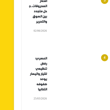
أسعار
المحروقات..ج
دل متجدد
بين السوق
والتحرير
02/06/2026
العسري:
رفض
تنظيمي
للتيار واليسار
يوحد
صفوفه
انتخابيا
25/03/2026