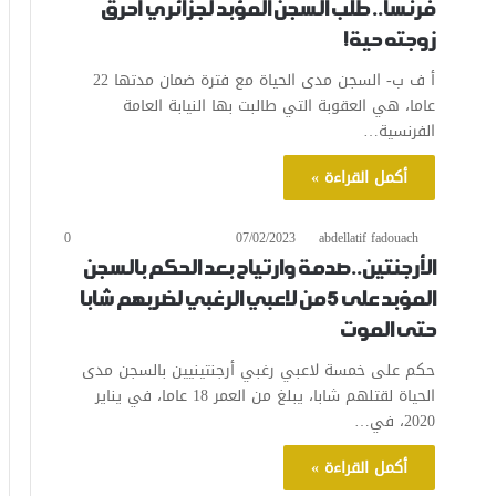
فرنسا.. طلب السجن المؤبد لجزائري أحرق
زوجته حية!
أ ف ب- السجن مدى الحياة مع فترة ضمان مدتها 22
عاما، هي العقوبة التي طالبت بها النيابة العامة
الفرنسية…
أكمل القراءة »
0
07/02/2023
abdellatif fadouach
الأرجنتين..صدمة وارتياح بعد الحكم بالسجن
المؤبد على 5 من لاعبي الرغبي لضربهم شابا
حتى الموت
حكم على خمسة لاعبي رغبي أرجنتينيين بالسجن مدى
الحياة لقتلهم شابا، يبلغ من العمر 18 عاما، في يناير
2020، في…
أكمل القراءة »