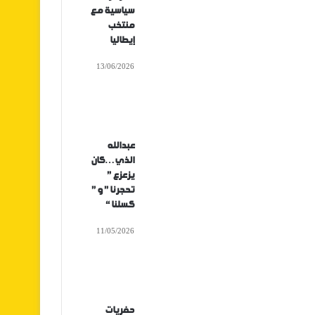
سياسية مع
منتخب
إيطاليا
13/06/2026
عبدالله
الذي…كان
يزعزع ”
تحجرنا ” و ”
كسلنا “
11/05/2026
حفريات