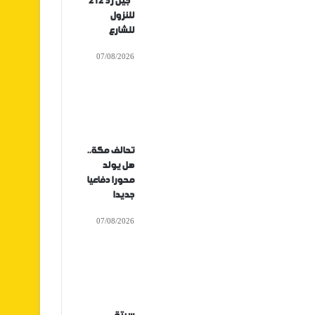
“جيل زد 212”
للنزول
للشارع
07/08/2026
تحالف مكة..
هل يولد
محورا دفاعيا
جديدا
07/08/2026