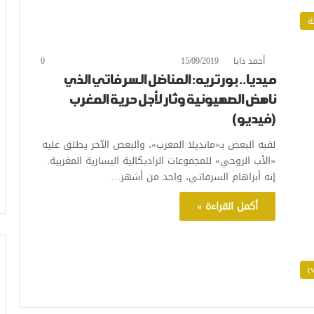
ة
أحمد دابا
15/09/2019
0
ميديا.. بورتريه: المناضل السرفاتي الذي
ناهض الصهيونية وثار لأجل حرية المغرب
(فيديو)
لقبه البعض بـ«مانديلا المغرب»، والبعض الآخر يطلق عليه
«الأب الروحي» للمجموعات الراديكالية اليسارية المغربية.
إنه أبراهام السرفاتي، واحد من أشهر…
أكمل القراءة »