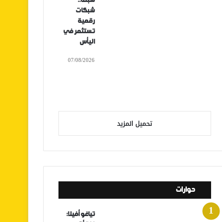
سبتة..
شبكات
رقمية
تستثمر في
اليأس
07/08/2026
تحميل المزيد
حوارات
تياغو أفيلا: