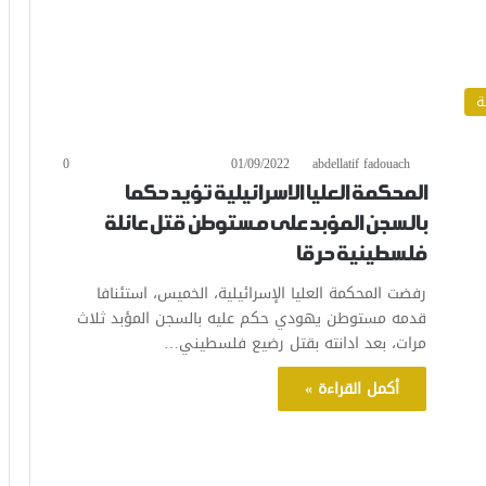
ة
0
01/09/2022
abdellatif fadouach
المحكمة العليا الاسرائيلية تؤيد حكما
بالسجن المؤبد على مستوطن قتل عائلة
فلسطينية حرقا
رفضت المحكمة العليا الإسرائيلية، الخميس، استئنافا
قدمه مستوطن يهودي حكم عليه بالسجن المؤبد ثلاث
مرات، بعد ادانته بقتل رضيع فلسطيني…
أكمل القراءة »