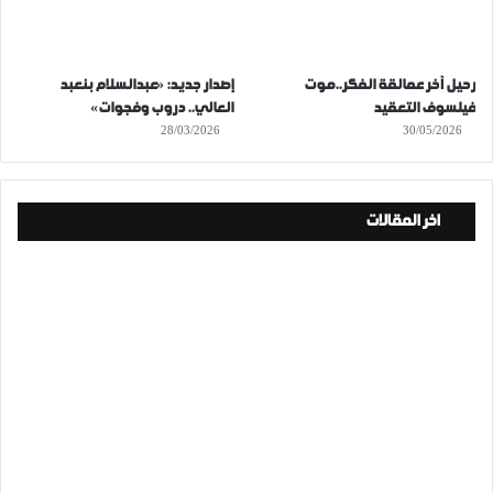
رحيل آخر عمالقة الفكر..موت
إصدار جديد: «عبدالسلام بنعبد
فيلسوف التعقيد
العالي.. دروب وفجوات»
28/03/2026
30/05/2026
اخر المقالات