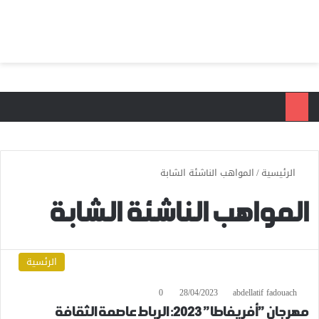
بحث عن
الق
الرئيسية
/
المواهب الناشئة الشابة
المواهب الناشئة الشابة
الرئسية
0
28/04/2023
abdellatif fadouach
مهرجان ”أفريفاطا” 2023: الرباط عاصمة الثقافة