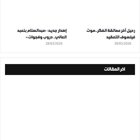
رحيل آخر عمالقة الفكر..موت
إصدار جديد: «عبدالسلام بنعبد
فيلسوف التعقيد
العالي.. دروب وفجوات»
28/03/2026
30/05/2026
اخر المقالات