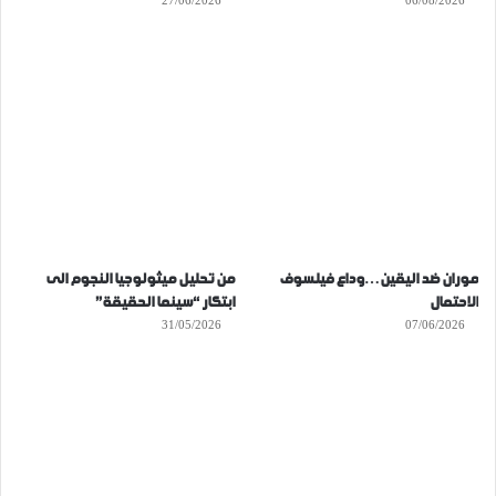
27/06/2026
06/08/2026
موران ضد اليقين…وداع فيلسوف
من تحليل ميثولوجيا النجوم الى
الاحتمال
ابتكار “سينما الحقيقة”
31/05/2026
07/06/2026