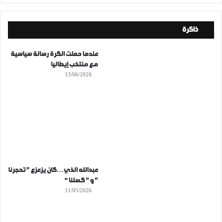
ذاكرة
عندما حملت الكرة رسالة سياسية
مع منتخب إيطاليا
13/06/2026
عبدالله الذي…كان يزعزع ” تحجرنا
” و ” كسلنا “
11/05/2026