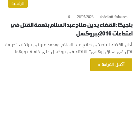
الرئسية
0
26/07/2023
abdellatif fadouach
بلجيكا: القضاء يدين صلاح عبد السلام بتهمة القتل في
اعتداءات 2016 ببروكسل
أدان القضاء البلجيكي صلاح عبد السلام ومحمد عبريني بارتكاب “جريمة
قتل في سياق إرهابي” الثلاثاء في بروكسل على خلفية دورهما…
أكمل القراءة »