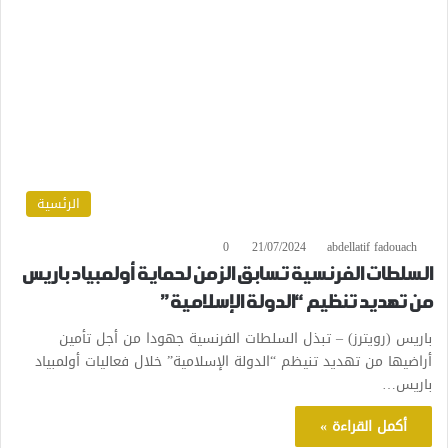
الرئسية
0
21/07/2024
abdellatif fadouach
السلطات الفرنسية تسابق الزمن لحماية أولمبياد باريس
من تهديد تنظيم “الدولة الإسلامية”
باريس (رويترز) – تبذل السلطات الفرنسية جهودا من أجل تأمين
أراضيها من تهديد تنيظم “الدولة الإسلامية” خلال فعاليات أولمبياد
باريس…
أكمل القراءة »