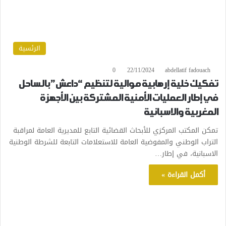
الرئسية
0
22/11/2024
abdellatif fadouach
تفكيك خلية إرهابية موالية لتنظيم “داعش” بالساحل
في إطار العمليات الأمنية المشتركة بين الأجهزة
المغربية والاسبانية
تمكن المكتب المركزي للأبحاث القضائية التابع للمديرية العامة لمراقبة
التراب الوطني والمفوضية العامة للاستعلامات التابعة للشرطة الوطنية
الاسبانية، في إطار…
أكمل القراءة »