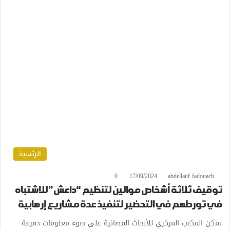
الرئسية
0
17/09/2024
abdellatif fadouach
توقيف ثلاثة أشخاص موالين لتنظيم “داعش” للاشتباه
في تورطهم في التحضير لتنفيذ عدة مشاريع إرهابية
تمكن المكتب المركزي للأبحاث القضائية على ضوء معلومات دقيقة