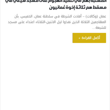
المشتبه بهم في تنفيذ الهجوم على مسجد شيعي في
مسقط هم ثلاثة إخوة عُمانيون
عمان (وكالات) – أفادت الشرطة في سلطنة عمان، الخميس، بأن
المهاجمين الثلاثة الذين نفذوا ليل الاثنين-الثلاثاء اعتداء على مسجد
للشيعة…
أكمل القراءة »