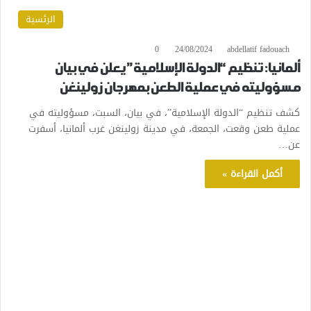
الرئسية
0
24/08/2024
abdellatif fadouach
ألمانيا: تنظيم “الدولة الإسلامية” يعلن في بيان
مسؤوليته في عملية الطعن بمهرجان زولينغن
كشف تنظيم “الدولة الإسلامية”، في بيان، السبت، مسؤوليته في
عملية طعن وقعت، الجمعة، في مدينة زولينغن غرب ألمانيا، أسفرت
عن…
أكمل القراءة »