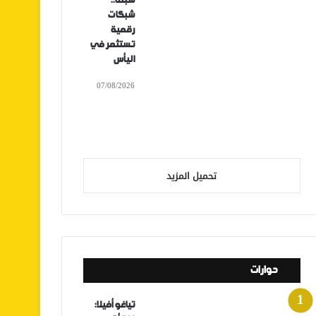
سبتة..
شبكات
رقمية
تستثمر في
اليأس
07/08/2026
تحميل المزيد
حوارات
تياغو أفيلا: