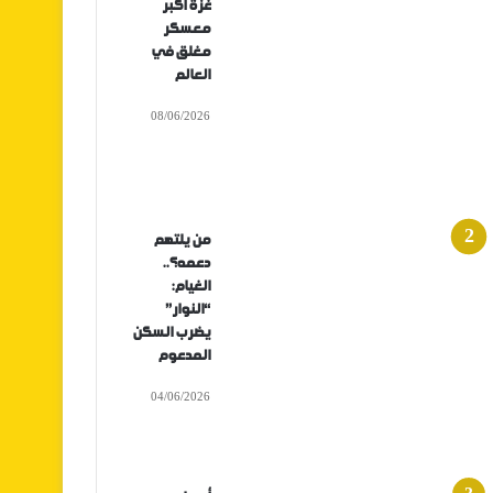
غزة أكبر
معسكر
مغلق في
العالم
08/06/2026
من يلتهم
دعمه؟..
الغيام:
“النوار”
يضرب السكن
المدعوم
04/06/2026