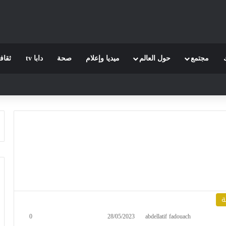
مجتمع
حول العالم
ميديا وإعلام
صحة
دابا tv
ثقاف
ة
0
28/05/2023
abdellatif fadouach