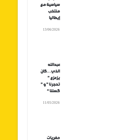
سياسية مع
منتخب
إيطاليا
13/06/2026
عبدالله
الذي…كان
يزعزع ”
تحجرنا ” و ”
كسلنا “
11/05/2026
حفريات