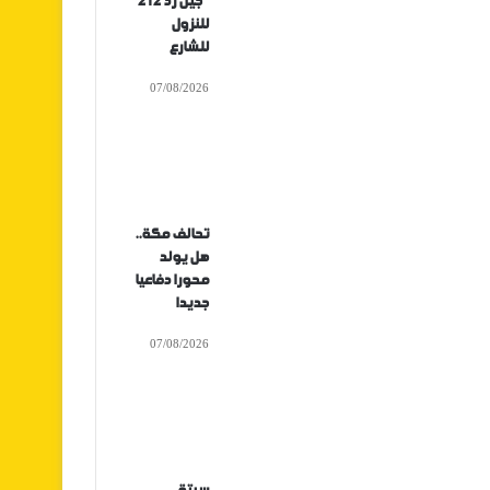
“جيل زد 212”
للنزول
للشارع
07/08/2026
تحالف مكة..
هل يولد
محورا دفاعيا
جديدا
07/08/2026