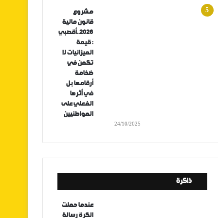
مشروع
قانون مالية
2026..أقصبي
: قيمة
الميزانيات لا
تكمن في
ضخامة
أرقامها بل
في أثرها
الفعلي على
المواطنيين
24/10/2025
ذاكرة
عندما حملت
الكرة رسالة