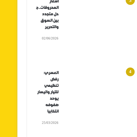
أسعار
المحروقات..ج
دل متجدد
بين السوق
والتحرير
02/06/2026
العسري:
رفض
تنظيمي
للتيار واليسار
يوحد
صفوفه
انتخابيا
25/03/2026