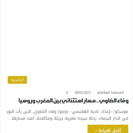
الرئسية
0
08/03/2025
abdellatif fadouach
وفاء الضاوي.. مسار استثنائي بين المغرب وروسيا
موسكو/ –إعداد: نادية الهاشمي– (ومع) وفاء الضاوي، التي رأت النور
في الدار البيضاء، رحلة سيدة مغربية جريئة ومكافحة، امتد مسارها…
أكمل القراءة »