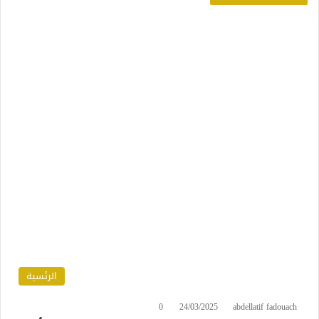
الرئسية
0
24/03/2025
abdellatif fadouach