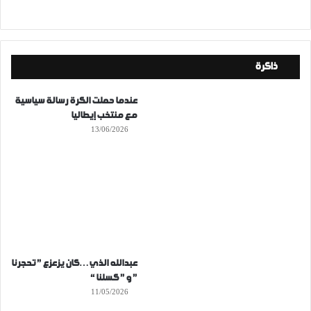
ذاكرة
عندما حملت الكرة رسالة سياسية
مع منتخب إيطاليا
13/06/2026
عبدالله الذي…كان يزعزع ” تحجرنا
” و ” كسلنا “
11/05/2026