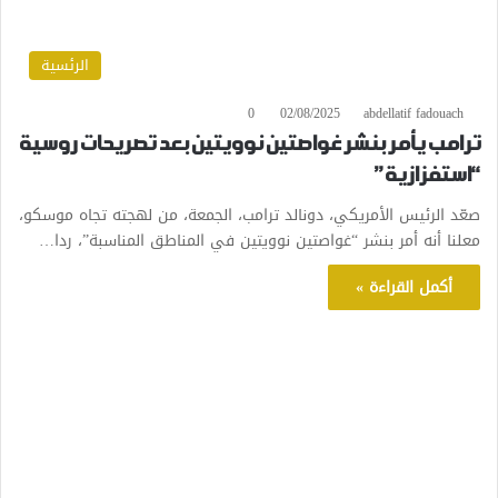
الرئسية
0
02/08/2025
abdellatif fadouach
ترامب يأمر بنشر غواصتين نوويتين بعد تصريحات روسية
“استفزازية”
صعّد الرئيس الأمريكي، دونالد ترامب، الجمعة، من لهجته تجاه موسكو،
معلنا أنه أمر بنشر “غواصتين نوويتين في المناطق المناسبة”، ردا…
أكمل القراءة »