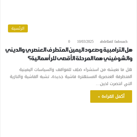
الرئسية
0
10/03/2025
abdellatif fadouach
هل الترامبية وصعود اليمين المتطرف العنصري والديني
والشوفيني هما المرحلة الأقصى للرأسمالية؟
هل ما نعيشه من استشراء صَلِف للمواقف والسياسات اليمينية
المتطرفة العنصرية المستهترة فاشية جديدة، تشبه الفاشية والنازية
التي انتصرت لحين…
أكمل القراءة »