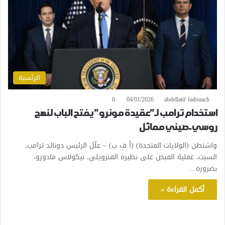
الرئسية
0
04/01/2026
abdellatif fadouach
استخدام ترامب لـ”عقيدة مونرو” يفتح الباب لنهج
روسي-صيني مماثل
واشنطن (الولايات المتحدة) (أ ف ب) – علّل الرئيس دونالد ترامب،
السبت، عملية القبض على نظيره الفنزويلي، نيكولاس مادورو،
بضرورة…
أكمل القراءة »