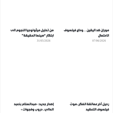
موران ضد اليقين…وداع فيلسوف
من تحليل ميثولوجيا النجوم الى
الاحتمال
ابتكار “سينما الحقيقة”
31/05/2026
07/06/2026
رحيل آخر عمالقة الفكر..موت
إصدار جديد: «عبدالسلام بنعبد
فيلسوف التعقيد
العالي.. دروب وفجوات»