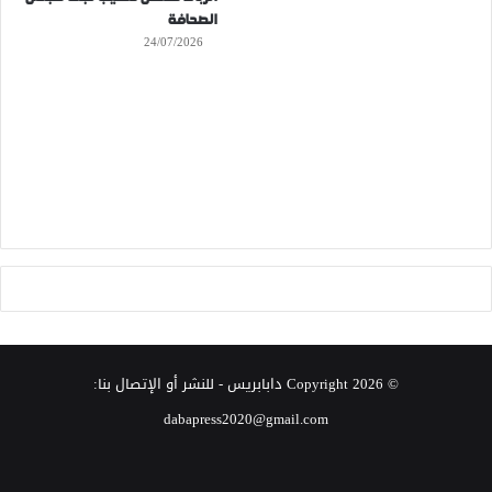
الصحافة
24/07/2026
© Copyright 2026
دابابريس
- للنشر أو الإتصال بنا:
dabapress2020@gmail.com
‫X
فيسبوك
انستقرام