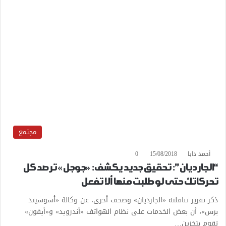
مجتمع
أحمد دابا
15/08/2018
0
“الجارديان”: تحقيق جديد يكشف: «جوجل» ترصد كل
تحركاتك حتى لو طلبت منها ألا تفعل
ذكر تقرير تناقلته «الجارديان» وصحف أخرى، عن وكالة «أسوشيتد
برس»، أن بعض الخدمات على نظام الهواتف «أندرويد» و«أيفون»
تقوم بتخزين…