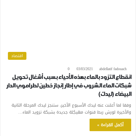
اقتصاد
0
03/03/2021
abdellatif fadouach
انقطاع التزود بالماء بهذه الأحياء بسبب أشغال تحويل
شبكات الماء الشروب في إطار إنجاز خطين لطراموي الدار
البيضاء (ليدك)
وفقا لما أعلنت عنه ليدك الأسبوع الأخير، ستنجز ليدك المرحلة الثانية
والأخيرة لورش ربط قنوات مهيكِلة جديدة بشبكة تزويد الماء…
أكمل القراءة »