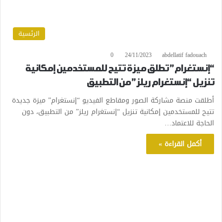
الرئسية
0
24/11/2023
abdellatif fadouach
“إنستغرام” تطلق ميزة تتيح للمستخدمين إمكانية
تنزيل “إنستغرام ريلز” من التطبيق
أطلقت منصة مشاركة الصور ومقاطع الفيديو “إنستغرام” ميزة جديدة
تتيح للمستخدمين إمكانية تنزيل “إنستغرام ريلز” من التطبيق، دون
الحاجة للاعتماد…
أكمل القراءة »