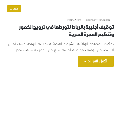
جهات
0
19/05/2019
abdellatif fadouach
توقيف أجنبية بالرباط لتورطها في ترويج الخمور
وتنظيم الهجرة السرية
تمكنت المصلحة الولائية للشرطة القضائية بمدينة الرباط، مساء أمس
السبت، من توقيف مواطنة أجنبية تبلغ من العمر 46 سنة، تنحدر…
أكمل القراءة »