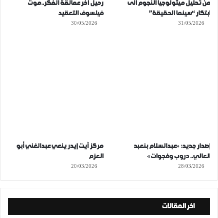
من تحليل ميثولوجيا النجوم الى
رحيل آخر عمالقة الفكر..موت
ابتكار “سينما الحقيقة”
فيلسوف التعقيد
30/05/2026
31/05/2026
إصدار جديد: «عبدالسلام بنعبد
مركز آيت إيدر ينعي عبدالغني أبو
العالي.. دروب وفجوات»
العزم
20/03/2026
28/03/2026
اخر المقالات