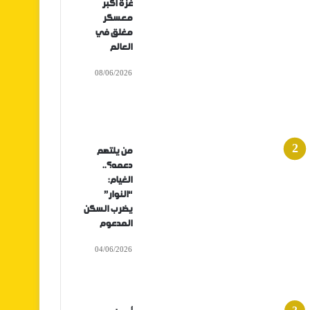
غزة أكبر
معسكر
مغلق في
العالم
08/06/2026
من يلتهم
دعمه؟..
الغيام:
“النوار”
يضرب السكن
المدعوم
04/06/2026