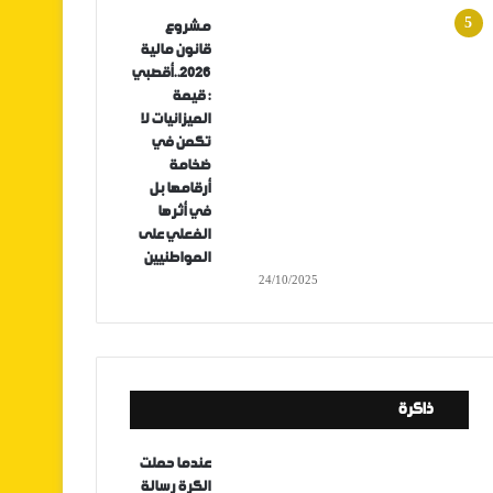
مشروع
قانون مالية
2026..أقصبي
: قيمة
الميزانيات لا
تكمن في
ضخامة
أرقامها بل
في أثرها
الفعلي على
المواطنيين
24/10/2025
ذاكرة
عندما حملت
الكرة رسالة