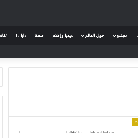
مجتمع
حول العالم
ميديا وإعلام
صحة
دابا tv
ثقاف
0
13/04/2022
abdellatif fadouach