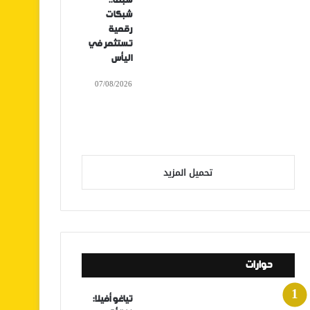
سبتة..
شبكات
رقمية
تستثمر في
اليأس
07/08/2026
تحميل المزيد
حوارات
تياغو أفيلا: