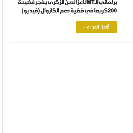
برلماني الـUMT عز الدين الزكري يفجر فضيحة
200 كريما في قضية دعم الكازوال (فيديو)‎‎
أكمل القراءة »