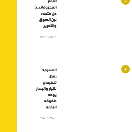
أسعار
المحروقات..ج
دل متجدد
بين السوق
والتحرير
02/06/2026
العسري:
رفض
تنظيمي
للتيار واليسار
يوحد
صفوفه
انتخابيا
25/03/2026