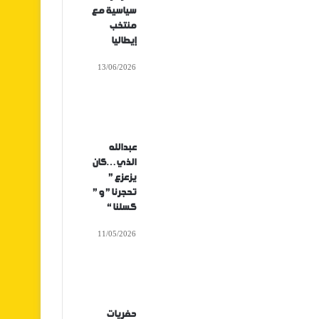
سياسية مع
منتخب
إيطاليا
13/06/2026
عبدالله
الذي…كان
يزعزع ”
تحجرنا ” و ”
كسلنا “
11/05/2026
حفريات