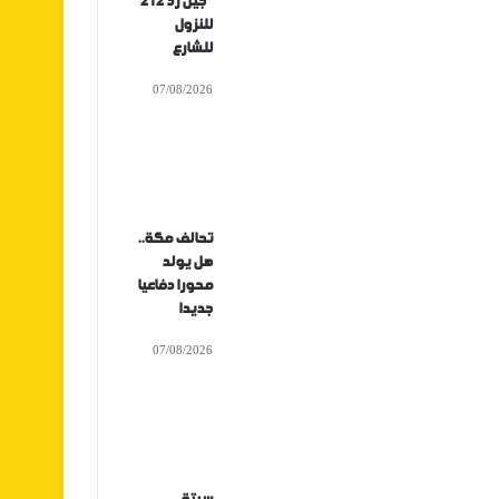
“جيل زد 212”
للنزول
للشارع
07/08/2026
تحالف مكة..
هل يولد
محورا دفاعيا
جديدا
07/08/2026