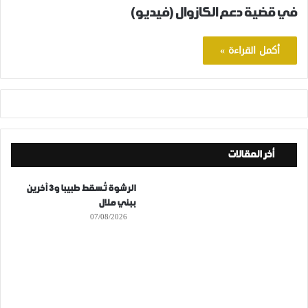
في قضية دعم الكازوال (فيديو)‎‎
أكمل القراءة »
أخر المقالات
الرشوة تُسقط طبيبا و3 آخرين
ببني ملال
07/08/2026