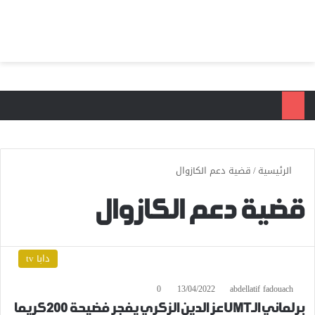
بحث عن
الق
الرئيسية
/
قضية دعم الكازوال
قضية دعم الكازوال
دابا tv
0
13/04/2022
abdellatif fadouach
برلماني الـUMT عز الدين الزكري يفجر فضيحة 200 كريما