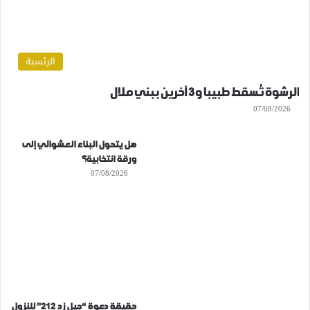
الرئسية
الرشوة تُسقط طبيبا و3 آخرين ببني ملال
07/08/2026
هل يتحول البناء العشوائي إلى
ورقة انتخابية؟
07/08/2026
حقيقة دعوة “جيل زد 212” للنزول