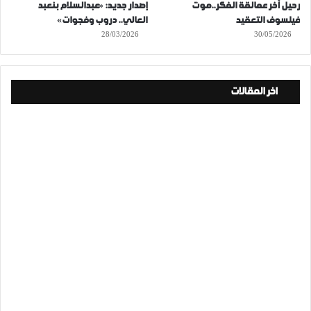
رحيل آخر عمالقة الفكر..موت
إصدار جديد: «عبدالسلام بنعبد
فيلسوف التعقيد
العالي.. دروب وفجوات»
28/03/2026
30/05/2026
اخر المقالات