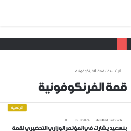
بحث عن
الق
الرئيسية
/
قمة الفرنكوفونية
قمة الفرنكوفونية
الرئسية
0
03/10/2024
abdellatif fadouach
بنسعيد يشارك في المؤتمر الوزاري التحضيري لقمة