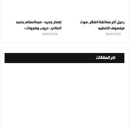
رحيل آخر عمالقة الفكر..موت
إصدار جديد: «عبدالسلام بنعبد
فيلسوف التعقيد
العالي.. دروب وفجوات»
28/03/2026
30/05/2026
اخر المقالات