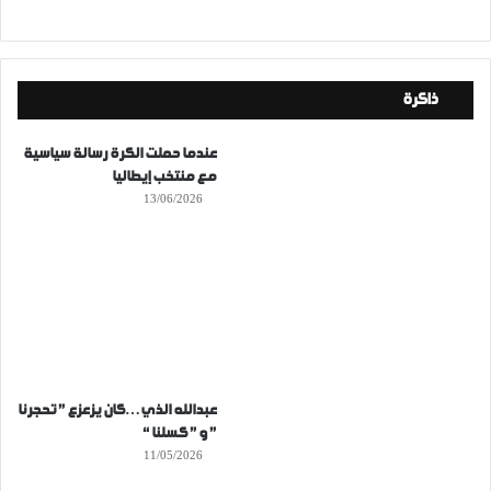
ذاكرة
عندما حملت الكرة رسالة سياسية
مع منتخب إيطاليا
13/06/2026
عبدالله الذي…كان يزعزع ” تحجرنا
” و ” كسلنا “
11/05/2026