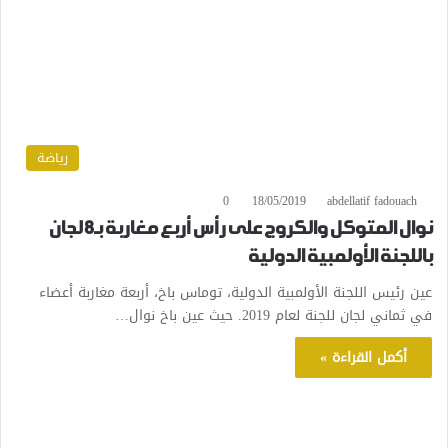
رياضة
0
18/05/2019
abdellatif fadouach
نوال المتوكل والكروج على رأس أربع مغاربة بـ8 لجان
باللجنة الأولمبية الدولية
عين رئيس اللجنة الأولمبية الدولية، توماس باخ، أربعة مغاربة أعضاء
في ثماني لجان للجنة لعام 2019. حيث عين باخ نوال…
أكمل القراءة »