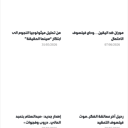
موران ضد اليقين…وداع فيلسوف
من تحليل ميثولوجيا النجوم الى
الاحتمال
ابتكار “سينما الحقيقة”
31/05/2026
07/06/2026
رحيل آخر عمالقة الفكر..موت
إصدار جديد: «عبدالسلام بنعبد
فيلسوف التعقيد
العالي.. دروب وفجوات»