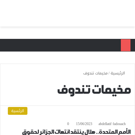
بحث عن
الق
الرئيسية
/
مخيمات تندوف
مخيمات تندوف
الرئسية
0
15/06/2023
abdellatif fadouach
الأمم المتحدة.. هلال ينتقد انتهاك الجزائر لحقوق