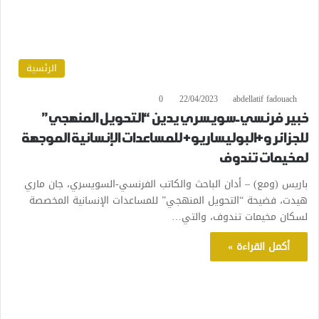
الرئسية
0
22/04/2023
abdellatif fadouach
خبير فرنسي-سويسري يدين “التحويل المنهجي”
للجزائر و+البوليساريو+ للمساعدات الإنسانية الموجهة
لمخيمات تندوف
باريس (ومع) – أدان الباحث والكاتب الفرنسي-السويسري، جان ماري
هيدت، فضيحة “التحويل المنهجي” للمساعدات الإنسانية المخصصة
لسكان مخيمات تندوف، والتي…
أكمل القراءة »