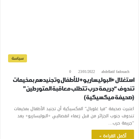
سياسة
0
23/01/2022
abdellatif fadouach
استغلال +البوليساريو+ للأطفال وتجنيدهم بمخيمات
تندوف “جريمة حرب تتطلب معاقبة المتورطين”
(صحيفة ميكسيكية)
اعتبرت صحيفة “فيا غلوبال” المكسيكية أن تجنيد الأطفال بمخيمات
تندوف جنوب الجزائر من قبل زعماء انفصاليي +البوليساريو+ يعد
“جريمة حرب…
أكمل القراءة »