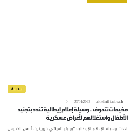
سياسة
0
23/01/2022
abdellatif fadouach
مخيمات تندوف.. وسيلة إعلام إيطالية تندد بتجنيد
الأطفال واستغلالهم لأغراض عسكرية
نددت وسيلة الإعلام الإيطالية “بوليتيكامينتي كوريتو”، أمس الخميس،