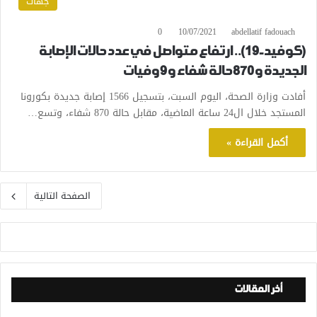
جهات
0
10/07/2021
abdellatif fadouach
(كوفيد-19).. ارتفاع متواصل في عدد حالات الإصابة
الجديدة و870 حالة شفاء و9 وفيات
أفادت وزارة الصحة، اليوم السبت، بتسجيل 1566 إصابة جديدة بكورونا
المستجد خلال ال24 ساعة الماضية، مقابل حالة 870 شفاء، وتسع…
أكمل القراءة »
الصفحة التالية
أخر المقالات