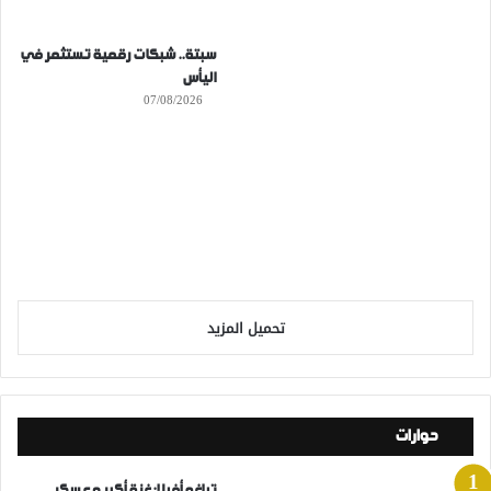
سبتة.. شبكات رقمية تستثمر في
اليأس
07/08/2026
تحميل المزيد
حوارات
تياغو أفيلا: غزة أكبر معسكر