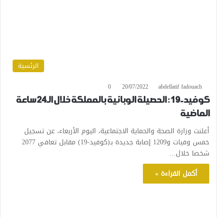
الرئسية
0
20/07/2022
abdellatif fadouach
كوفيد-19 : الحصيلة الوبائية بالمملكة خلال الـ24 ساعة
الماضية
أعلنت وزارة الصحة والحماية الاجتماعية، اليوم الأربعاء، عن تسجيل
خمس وفيات و1209 إصابة جديدة بـ(كوفيد-19) مقابل تعافي 2077
شخصا خلال…
أكمل القراءة »