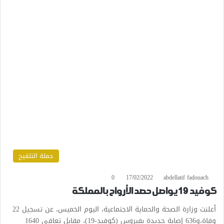
حملة التلقيح
0
17/02/2022
abdellatif fadouach
كوفيد 19 يواصل حصد الأرواح بالمملكة
أعلنت وزارة الصحة والحماية الاجتماعية، اليوم الخميس، عن تسجيل 22
وفاة،و636 إصابة جديدة بفيروس (كوفيد-19)، مقابل تعافي 1640