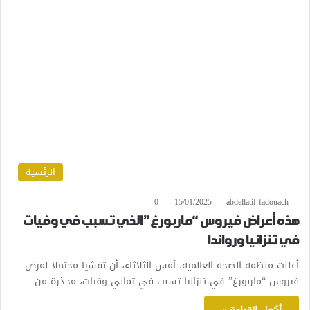
الرئسية
0
15/01/2025
abdellatif fadouach
هذه أعراض فيروس “ماربورغ” الذي تسبب في وفيات
في تنزانيا ورواندا
أعلنت منظمة الصحة العالمية، أمس الثلاثاء، أن تفشيا محتملا لمرض
فيروس “ماربورغ” في تنزانيا تسبب في ثماني وفيات، محذرة من…