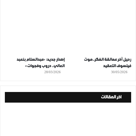
رحيل آخر عمالقة الفكر..موت
إصدار جديد: «عبدالسلام بنعبد
فيلسوف التعقيد
العالي.. دروب وفجوات»
28/03/2026
30/05/2026
اخر المقالات