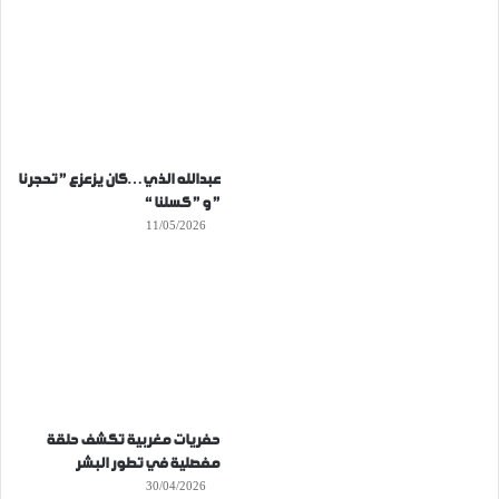
عبدالله الذي…كان يزعزع ” تحجرنا
” و ” كسلنا “
11/05/2026
حفريات مغربية تكشف حلقة
مفصلية في تطور البشر
30/04/2026