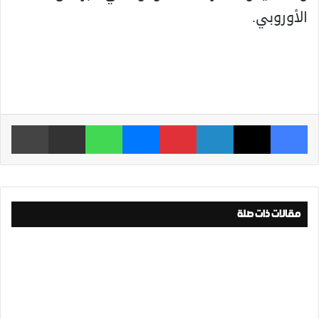
الأوروبي.
فيسبوك
‫X
لينكدإن
بينتيريست
ماسنجر
واتساب
مشاركة عبر البريد
طباعة
مقالات ذات صلة