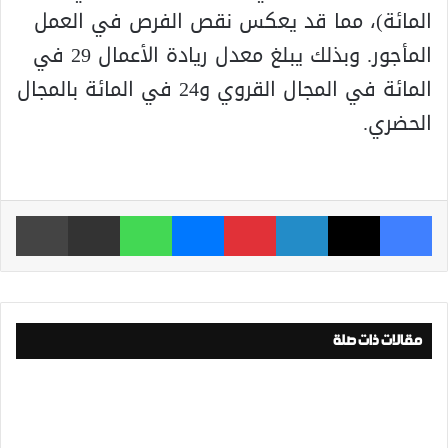
المائة)، مما قد يعكس نقص الفرص في العمل
المأجور. وبذلك يبلغ معدل ريادة الأعمال 29 في
المائة في المجال القروي و24 في المائة بالمجال
الحضري.
فيسبوك
‫X
لينكدإن
بينتيريست
ماسنجر
واتساب
مشاركة عبر البريد
طباعة
مقالات ذات صلة