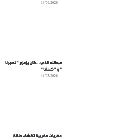
13/06/2026
عبدالله الذي…كان يزعزع ” تحجرنا
” و ” كسلنا “
11/05/2026
حفريات مغربية تكشف حلقة