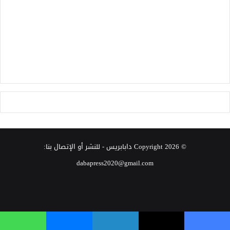
© Copyright 2026
دابابريس
- للنشر أو الإتصال بنا:
dabapress2020@gmail.com
‫X
فيسبوك
انستقرام