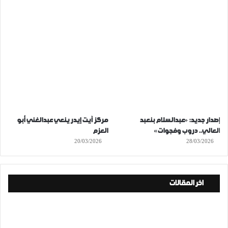
إصدار جديد: «عبدالسلام بنعبد
مركز آيت إيدر ينعي عبدالغني أبو
العالي.. دروب وفجوات»
العزم
20/03/2026
28/03/2026
اخر المقالات