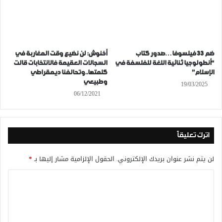
ضم 33 فيلسوفا…صدور كتاب
أخنوش: لن نضيع وقت المغاربة في
“أنطولوجيا ثنائية اللغة للفلسفة في
السجالات العقيمة فالانتخابات قالت
الإسلام”
كلمتها..وتحالفنا ديمقراطي
وطبيعي
19/03/2025
06/12/2021
اترك تعليقاً
لن يتم نشر عنوان بريدك الإلكتروني.
الحقول الإلزامية مشار إليها بـ
*
ا
ل
ت
ع