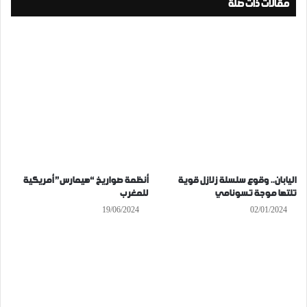
مقالات ذات صلة
اليابان.. وقوع سلسلة زلازل قوية
أنظمة صواريخ “هيمارس” أمريكية
تلتها موجة تسونامي
للمغرب
19/06/2024
02/01/2024