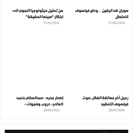
موران ضد اليقين…وداع فيلسوف
من تحليل ميثولوجيا النجوم الى
الاحتمال
ابتكار “سينما الحقيقة”
31/05/2026
07/06/2026
رحيل آخر عمالقة الفكر..موت
إصدار جديد: «عبدالسلام بنعبد
فيلسوف التعقيد
العالي.. دروب وفجوات»
28/03/2026
30/05/2026