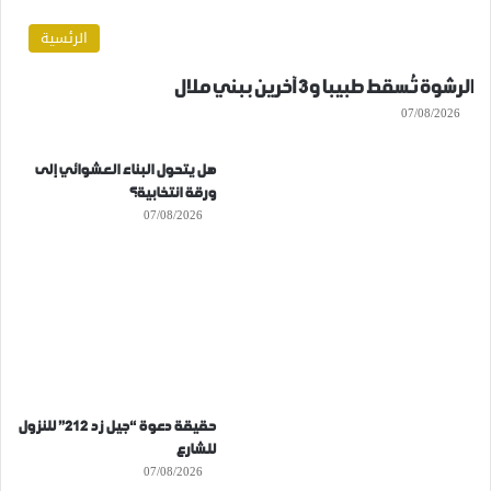
الرئسية
الرشوة تُسقط طبيبا و3 آخرين ببني ملال
07/08/2026
هل يتحول البناء العشوائي إلى
ورقة انتخابية؟
07/08/2026
حقيقة دعوة “جيل زد 212” للنزول
للشارع
07/08/2026