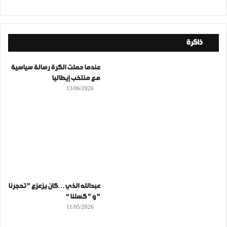
ذاكرة
عندما حملت الكرة رسالة سياسية
مع منتخب إيطاليا
13/06/2026
عبدالله الذي…كان يزعزع ” تحجرنا
” و ” كسلنا “
11/05/2026