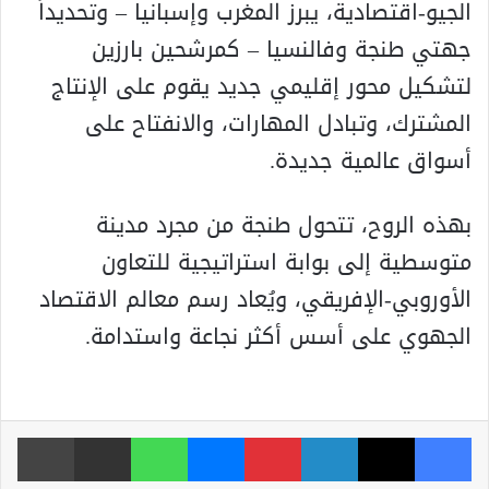
الجيو-اقتصادية، يبرز المغرب وإسبانيا – وتحديداً
جهتي طنجة وفالنسيا – كمرشحين بارزين
لتشكيل محور إقليمي جديد يقوم على الإنتاج
المشترك، وتبادل المهارات، والانفتاح على
أسواق عالمية جديدة.
بهذه الروح، تتحول طنجة من مجرد مدينة
متوسطية إلى بوابة استراتيجية للتعاون
الأوروبي-الإفريقي، ويُعاد رسم معالم الاقتصاد
الجهوي على أسس أكثر نجاعة واستدامة.
فيسبوك
‫X
لينكدإن
بينتيريست
ماسنجر
واتساب
مشاركة عبر البريد
طباعة