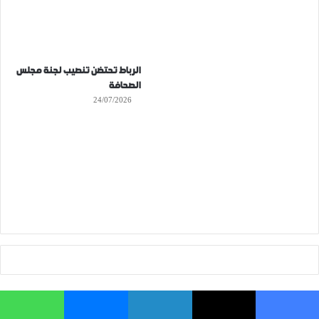
الرباط تحتضن تنصيب لجنة مجلس
الصحافة
24/07/2026
فيسبوك
‫X
لينكدإن
ماسنجر
واتساب