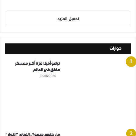
تحميل المزيد
حوارات
تياغو أفيلا: غزة أكبر معسكر
مغلق في العالم
08/06/2026
من يلتهم دعمه؟.. الغيام: “النوار”