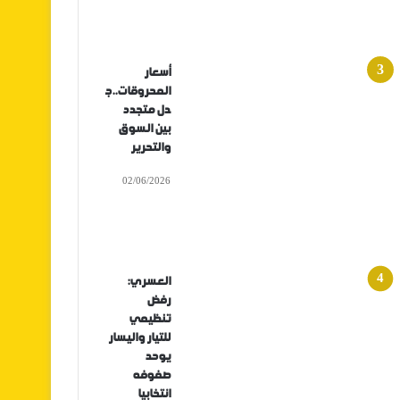
أسعار
المحروقات..ج
دل متجدد
بين السوق
والتحرير
02/06/2026
العسري:
رفض
تنظيمي
للتيار واليسار
يوحد
صفوفه
انتخابيا