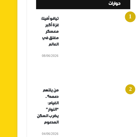
حوارات
تياغو أفيلا:
غزة أكبر
معسكر
مغلق في
العالم
08/06/2026
من يلتهم
دعمه؟..
الغيام:
“النوار”
يضرب السكن
المدعوم
04/06/2026