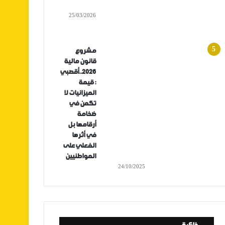
25/03/2026
مشروع
قانون مالية
2026..أقصبي
: قيمة
الميزانيات لا
تكمن في
ضخامة
أرقامها بل
في أثرها
الفعلي على
المواطنيين
24/10/2025