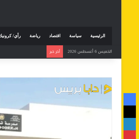
الرئيسية
سياسة
اقتصاد
رياضة
رأي/ كرونيك
الخميس 6 أغسطس 2026
أخر خبر
فيسبوك
‫X
لينكدإن
بينتيريست