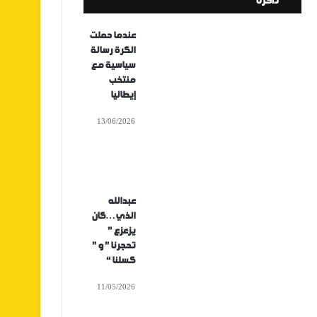
ذاكرة
عندما حملت
الكرة رسالة
سياسية مع
منتخب
إيطاليا
13/06/2026
عبدالله
الذي…كان
يزعزع ”
تحجرنا ” و ”
كسلنا “
11/05/2026