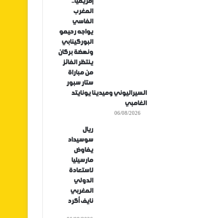
إفريقيا..
المغرب
الفاسي
يواجه رحيمو
البوركينابي
ونهضة بركان
ينتظر الفائز
من مباراة
ستار سبور
السيراليوني وميدينا يونايتد
الغامبي
06/08/2026
ريال
سوسيداد
يفاوض
مارسيليا
لاستعادة
الدولي
المغربي
نايف أكرد