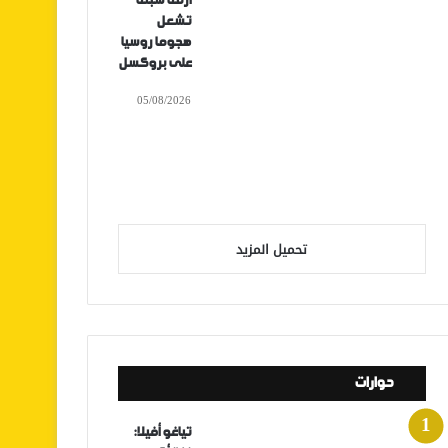
أزمة سبتة
تشعل
هجوما روسيا
على بروكسل
05/08/2026
تحميل المزيد
حوارات
تياغو أفيلا: