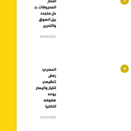
أسعار
المحروقات..ج
دل متجدد
بين السوق
والتحرير
02/06/2026
العسري:
رفض
تنظيمي
للتيار واليسار
يوحد
صفوفه
انتخابيا
25/03/2026