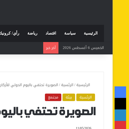
الرئيسية
سياسة
اقتصاد
رياضة
رأي/ كرونيك
الخميس 6 أغسطس 2026
أخر خبر
الرئيسية
/
الرئسية
/
الصويرة تحتفي باليوم الدولي للأركان
فيسبوك
الرئسية
بيئة
مجتمع
‫X
لينكدإن
الصويرة تحتفي باليوم
بينتيريست
11/05/2026