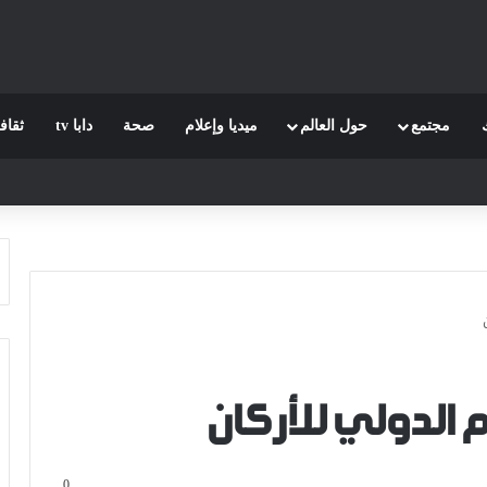
مجتمع
حول العالم
ميديا وإعلام
صحة
دابا tv
ثقاف
 الدولي للأركان
0