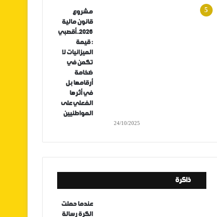
مشروع
قانون مالية
2026..أقصبي
: قيمة
الميزانيات لا
تكمن في
ضخامة
أرقامها بل
في أثرها
الفعلي على
المواطنيين
24/10/2025
ذاكرة
عندما حملت
الكرة رسالة