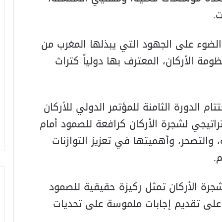
.
ضوء على الجهود التي يبذلها المغرب من
ة الأركان، المعترف بها دولياً كتراث
م الدورة الثامنة للمؤتمر الدولي للأركان
لاستراتيجي لشجرة الأركان كرافعة للصمود أمام
ة، والتصحر، وأهميتها في تعزيز التوازنات
م.
شجرة الأركان تمثل ركيزة حقيقية للصمود
 على تقديم إجابات ملموسة على تحديات