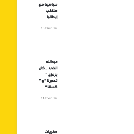
سياسية مع
منتخب
إيطاليا
13/06/2026
عبدالله
الذي…كان
يزعزع ”
تحجرنا ” و ”
كسلنا “
11/05/2026
حفريات