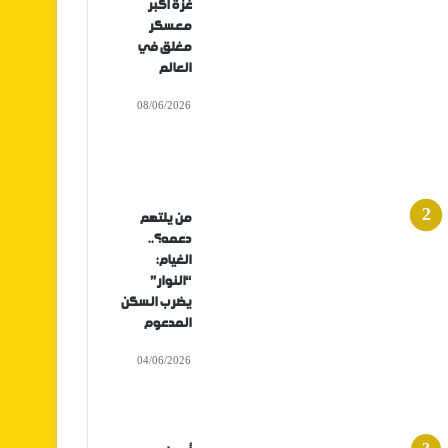
غزة أكبر
معسكر
مغلق في
العالم
08/06/2026
من يلتهم
دعمه؟..
الغيام:
“النوار”
يضرب السكن
المدعوم
04/06/2026