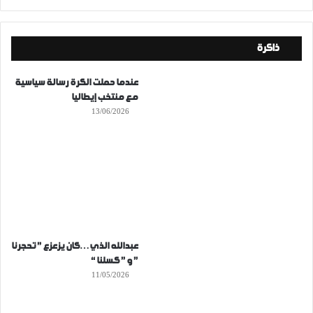
ذاكرة
عندما حملت الكرة رسالة سياسية
مع منتخب إيطاليا
13/06/2026
عبدالله الذي…كان يزعزع ” تحجرنا
” و ” كسلنا “
11/05/2026