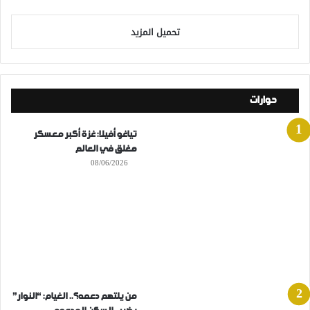
تحميل المزيد
حوارات
تياغو أفيلا: غزة أكبر معسكر
مغلق في العالم
08/06/2026
من يلتهم دعمه؟.. الغيام: “النوار”